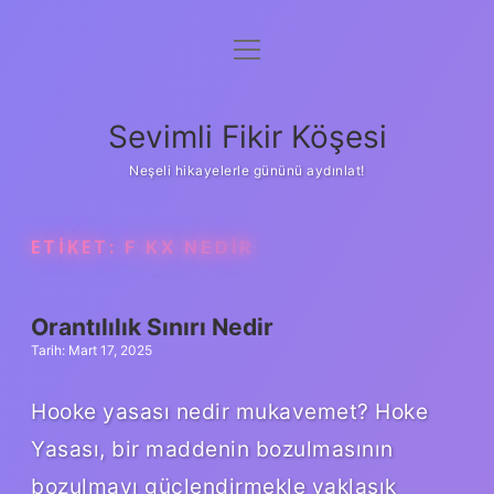
menüyü
Anasayfa
aç
Gizlilik Politikası
Sevimli Fikir Köşesi
Yasal Uyarı
Neşeli hikayelerle gününü aydınlat!
Hakkımızda
ETIKET:
F KX NEDIR
Orantılılık Sınırı Nedir
Tarih: Mart 17, 2025
Hooke yasası nedir mukavemet? Hoke
Yasası, bir maddenin bozulmasının
bozulmayı güçlendirmekle yaklaşık