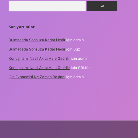
Arama
Son yorumlar
Bulmacada Sonsuza Kadar Nedir
için
admin
Bulmacada Sonsuza Kadar Nedir
için
Buz
Konuşmamı Nasıl Akıcı Hale Getirilir
için
admin
Konuşmamı Nasıl Akıcı Hale Getirilir
için
Göktürk
Çin Ekonomisi Ne Zaman Başladı
için
admin
i.org