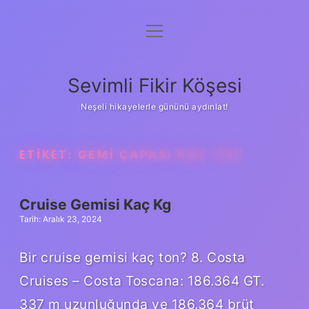
menüyü
Anasayfa
aç
Gizlilik Politikası
Sevimli Fikir Köşesi
Yasal Uyarı
Neşeli hikayelerle gününü aydınlat!
Hakkımızda
ETIKET:
GEMI ÇAPASI KAÇ TON
Cruise Gemisi Kaç Kg
Tarih: Aralık 23, 2024
Bir cruise gemisi kaç ton? 8. Costa
Cruises – Costa Toscana: 186.364 GT.
337 m uzunluğunda ve 186.364 brüt