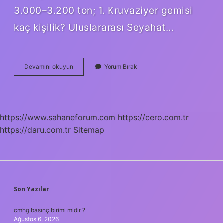
3.000–3.200 ton; 1. Kruvaziyer gemisi
kaç kişilik? Uluslararası Seyahat…
Cruise
Devamını okuyun
Yorum Bırak
Gemisi
Kaç
Kg
https://www.sahaneforum.com
https://cero.com.tr
https://daru.com.tr
Sitemap
SIDEBAR
Son Yazılar
cmhg basınç birimi midir ?
Ağustos 6, 2026