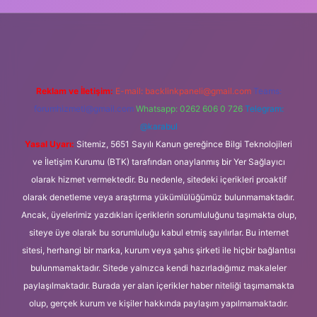
ci.org
Reklam ve İletişim:
E-mail:
backlinkpaneli@gmail.com
Teams:
forumhizmeti@gmail.com
Whatsapp: 0262 606 0 726
Telegram:
@karabul
Yasal Uyarı:
Sitemiz, 5651 Sayılı Kanun gereğince Bilgi Teknolojileri
ve İletişim Kurumu (BTK) tarafından onaylanmış bir Yer Sağlayıcı
olarak hizmet vermektedir. Bu nedenle, sitedeki içerikleri proaktif
olarak denetleme veya araştırma yükümlülüğümüz bulunmamaktadır.
Ancak, üyelerimiz yazdıkları içeriklerin sorumluluğunu taşımakta olup,
siteye üye olarak bu sorumluluğu kabul etmiş sayılırlar. Bu internet
sitesi, herhangi bir marka, kurum veya şahıs şirketi ile hiçbir bağlantısı
bulunmamaktadır. Sitede yalnızca kendi hazırladığımız makaleler
paylaşılmaktadır. Burada yer alan içerikler haber niteliği taşımamakta
olup, gerçek kurum ve kişiler hakkında paylaşım yapılmamaktadır.