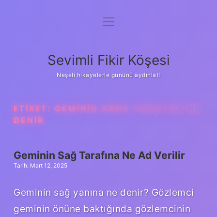
menüyü
Anasayfa
aç
Gizlilik Politikası
Sevimli Fikir Köşesi
Yasal Uyarı
Neşeli hikayelerle gününü aydınlat!
Hakkımızda
ETIKET:
GEMININ ARKA TARAFINA NE
DENIR
Geminin Sağ Tarafına Ne Ad Verilir
Tarih: Mart 12, 2025
Geminin sağ yanına ne denir? Gözlemci
geminin önüne baktığında gözlemcinin