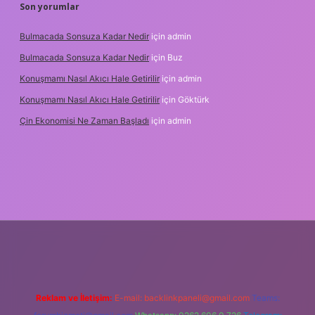
Son yorumlar
Bulmacada Sonsuza Kadar Nedir
için
admin
Bulmacada Sonsuza Kadar Nedir
için
Buz
Konuşmamı Nasıl Akıcı Hale Getirilir
için
admin
Konuşmamı Nasıl Akıcı Hale Getirilir
için
Göktürk
Çin Ekonomisi Ne Zaman Başladı
için
admin
g
Reklam ve İletişim:
E-mail:
backlinkpaneli@gmail.com
Teams: