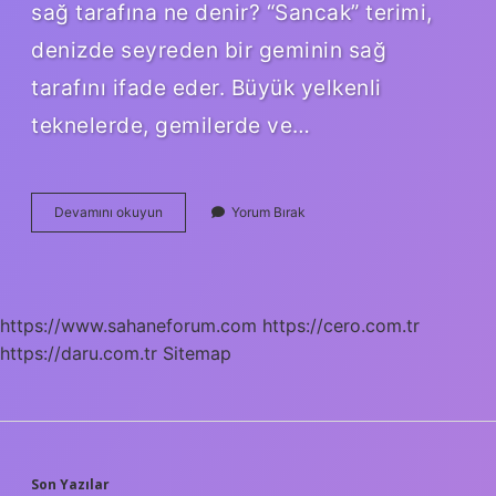
sağ tarafına ne denir? “Sancak” terimi,
denizde seyreden bir geminin sağ
tarafını ifade eder. Büyük yelkenli
teknelerde, gemilerde ve…
Geminin
Devamını okuyun
Yorum Bırak
Sağ
Tarafına
Ne
Ad
Verilir
https://www.sahaneforum.com
https://cero.com.tr
https://daru.com.tr
Sitemap
Son Yazılar