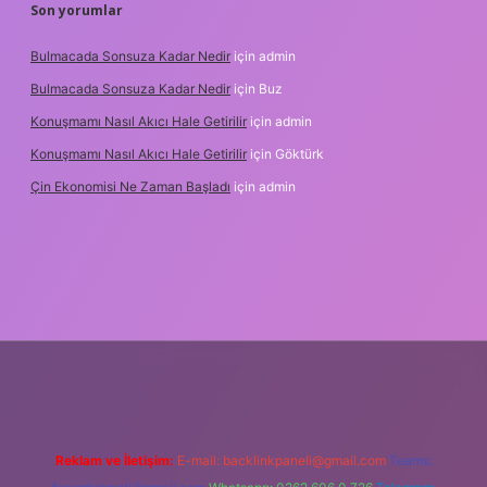
Son yorumlar
Bulmacada Sonsuza Kadar Nedir
için
admin
Bulmacada Sonsuza Kadar Nedir
için
Buz
Konuşmamı Nasıl Akıcı Hale Getirilir
için
admin
Konuşmamı Nasıl Akıcı Hale Getirilir
için
Göktürk
Çin Ekonomisi Ne Zaman Başladı
için
admin
i.org
Reklam ve İletişim:
E-mail:
backlinkpaneli@gmail.com
Teams: