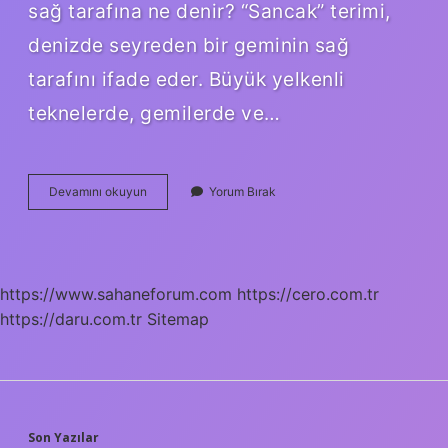
sağ tarafına ne denir? “Sancak” terimi,
denizde seyreden bir geminin sağ
tarafını ifade eder. Büyük yelkenli
teknelerde, gemilerde ve…
Geminin
Devamını okuyun
Yorum Bırak
Sağ
Tarafına
Ne
Ad
Verilir
https://www.sahaneforum.com
https://cero.com.tr
https://daru.com.tr
Sitemap
Son Yazılar