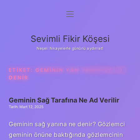
menüyü
Anasayfa
aç
Gizlilik Politikası
Sevimli Fikir Köşesi
Yasal Uyarı
Neşeli hikayelerle gününü aydınlat!
Hakkımızda
ETIKET:
GEMININ YAN TARAFINA NE
DENIR
Geminin Sağ Tarafına Ne Ad Verilir
Tarih: Mart 12, 2025
Geminin sağ yanına ne denir? Gözlemci
geminin önüne baktığında gözlemcinin