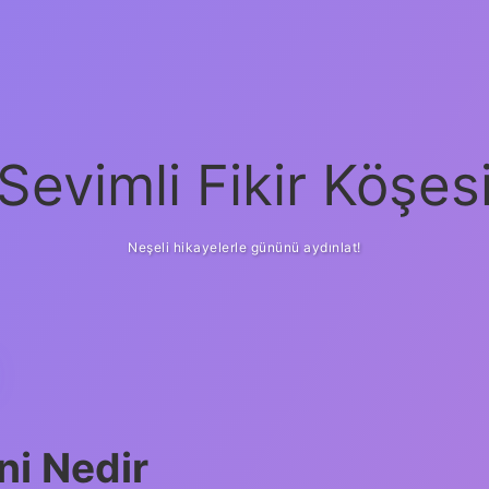
Sevimli Fikir Köşes
Neşeli hikayelerle gününü aydınlat!
ni Nedir