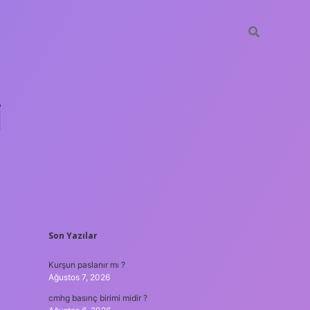
i
SIDEBAR
Son Yazılar
betci.org
Kurşun paslanır mı ?
Ağustos 7, 2026
cmhg basınç birimi midir ?