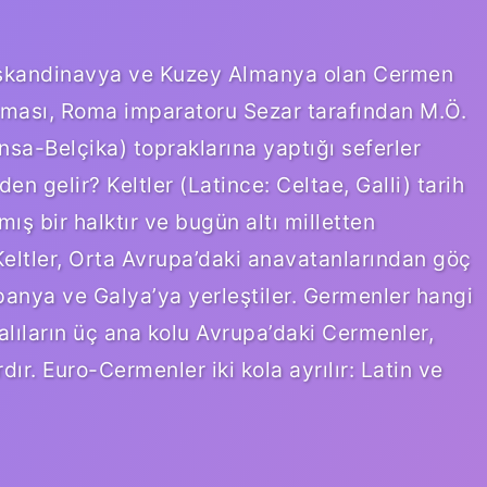
İskandinavya ve Kuzey Almanya olan Cermen
teması, Roma imparatoru Sezar tarafından M.Ö.
ansa-Belçika) topraklarına yaptığı seferler
en gelir? Keltler (Latince: Celtae, Galli) tarih
ş bir halktır ve bugün altı milletten
 Keltler, Orta Avrupa’daki anavatanlarından göç
spanya ve Galya’ya yerleştiler. Germenler hangi
alıların üç ana kolu Avrupa’daki Cermenler,
rdır. Euro-Cermenler iki kola ayrılır: Latin ve