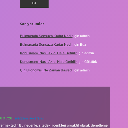
Son yorumlar
Bulmacada Sonsuza Kadar Nedir
için
admin
Bulmacada Sonsuza Kadar Nedir
için
Buz
Konuşmamı Nasıl Akıcı Hale Getirilir
için
admin
Konuşmamı Nasıl Akıcı Hale Getirilir
için
Göktürk
Çin Ekonomisi Ne Zaman Başladı
için
admin
6 0 726
Telegram: @karabul
ermektedir. Bu nedenle, sitedeki içerikleri proaktif olarak denetleme