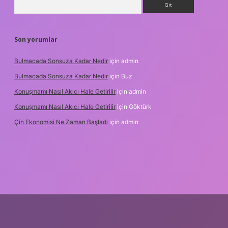
Son yorumlar
Bulmacada Sonsuza Kadar Nedir
için
admin
Bulmacada Sonsuza Kadar Nedir
için
Buz
Konuşmamı Nasıl Akıcı Hale Getirilir
için
admin
Konuşmamı Nasıl Akıcı Hale Getirilir
için
Göktürk
Çin Ekonomisi Ne Zaman Başladı
için
admin
org