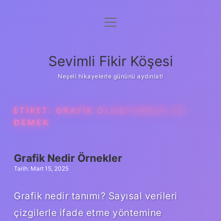
menüyü
Anasayfa
aç
Gizlilik Politikası
Sevimli Fikir Köşesi
Yasal Uyarı
Neşeli hikayelerle gününü aydınlat!
Hakkımızda
ETIKET:
GRAFIK OLUŞTURMAK NE
DEMEK
Grafik Nedir Örnekler
Tarih: Mart 15, 2025
Grafik nedir tanımı? Sayısal verileri
çizgilerle ifade etme yöntemine