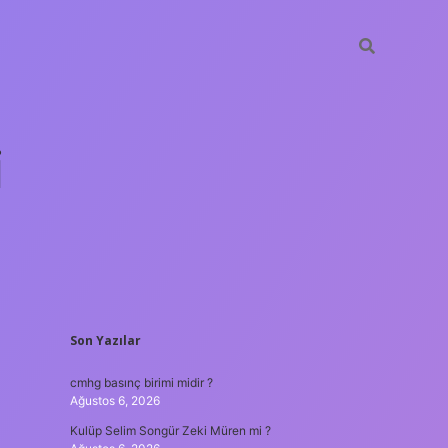
i
SIDEBAR
Son Yazılar
betci.org
cmhg basınç birimi midir ?
Ağustos 6, 2026
Kulüp Selim Songür Zeki Müren mi ?