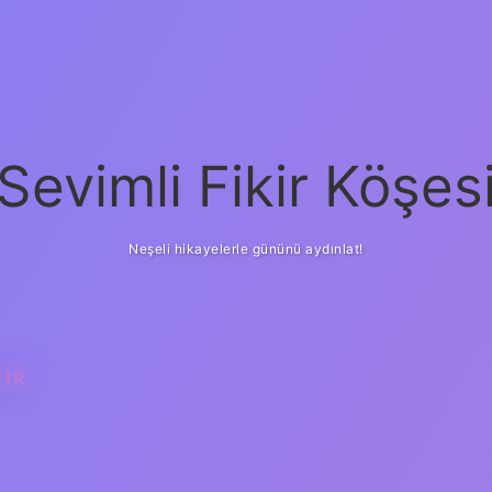
Sevimli Fikir Köşes
Neşeli hikayelerle gününü aydınlat!
DIR