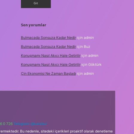
Son yorumlar
Bulmacada Sonsuza Kadar Nedir
için
admin
Bulmacada Sonsuza Kadar Nedir
için
Buz
Konuşmamı Nasıl Akıcı Hale Getirilir
için
admin
Konuşmamı Nasıl Akıcı Hale Getirilir
için
Göktürk
Çin Ekonomisi Ne Zaman Başladı
için
admin
6 0 726
Telegram: @karabul
ermektedir. Bu nedenle, sitedeki içerikleri proaktif olarak denetleme