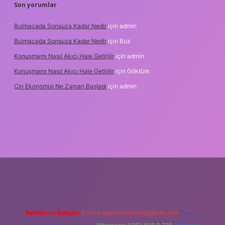
Son yorumlar
Bulmacada Sonsuza Kadar Nedir
için
admin
Bulmacada Sonsuza Kadar Nedir
için
Buz
Konuşmamı Nasıl Akıcı Hale Getirilir
için
admin
Konuşmamı Nasıl Akıcı Hale Getirilir
için
Göktürk
Çin Ekonomisi Ne Zaman Başladı
için
admin
rg
Reklam ve İletişim:
E-mail:
backlinkpaneli@gmail.com
Teams: