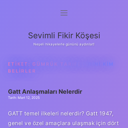
menüyü
Anasayfa
aç
Gizlilik Politikası
Sevimli Fikir Köşesi
Yasal Uyarı
Neşeli hikayelerle gününü aydınlat!
Hakkımızda
ETIKET:
GÜMRÜK TARIFELERINI KIM
BELIRLER
Gatt Anlaşmaları Nelerdir
Tarih: Mart 12, 2025
GATT temel ilkeleri nelerdir? Gatt 1947,
genel ve özel amaçlara ulaşmak için dört