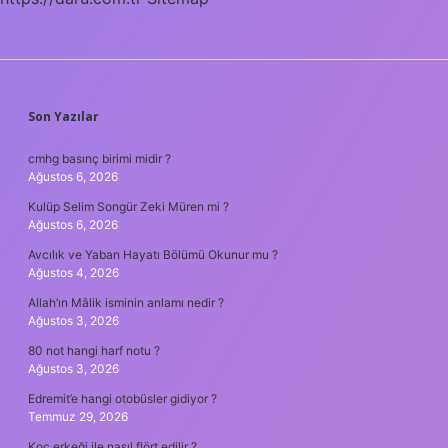
SIDEBAR
Son Yazılar
cmhg basınç birimi midir ?
Ağustos 6, 2026
Kulüp Selim Songür Zeki Müren mi ?
Ağustos 6, 2026
Avcılık ve Yaban Hayatı Bölümü Okunur mu ?
Ağustos 4, 2026
Allah’ın Mâlik isminin anlamı nedir ?
Ağustos 3, 2026
80 not hangi harf notu ?
Ağustos 3, 2026
Edremit’e hangi otobüsler gidiyor ?
Temmuz 29, 2026
Koç erkeği ile nasıl flört edilir ?