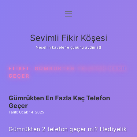
menüyü
Anasayfa
aç
Gizlilik Politikası
Sevimli Fikir Köşesi
Yasal Uyarı
Neşeli hikayelerle gününü aydınlat!
Hakkımızda
ETIKET:
GÜMRÜKTEN TELEFON NASIL
GEÇER
Gümrükten En Fazla Kaç Telefon
Geçer
Tarih: Ocak 14, 2025
Gümrükten 2 telefon geçer mi? Hediyelik