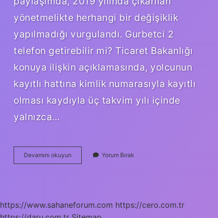
paylaşımda, 2019 yılında çıkarılan
yönetmelikte herhangi bir değişiklik
yapılmadığı vurgulandı. Gurbetci 2
telefon getirebilir mi? Ticaret Bakanlığı
konuya ilişkin açıklamasında, yolcunun
kayıtlı hattına kimlik numarasıyla kayıtlı
olması kaydıyla üç takvim yılı içinde
yalnızca…
Gümrükten
Devamını okuyun
Yorum Bırak
En
Fazla
Kaç
Telefon
Geçer
https://www.sahaneforum.com
https://cero.com.tr
https://daru.com.tr
Sitemap