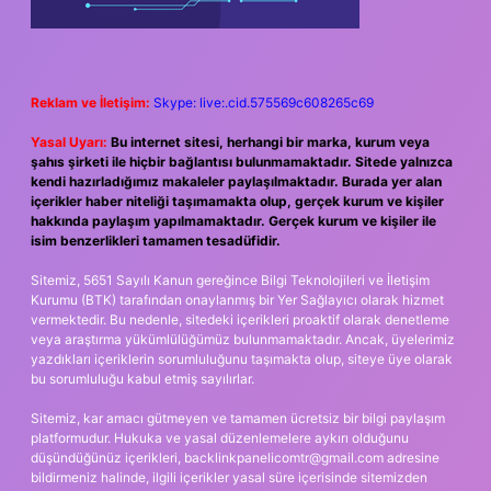
Reklam ve İletişim:
Skype: live:.cid.575569c608265c69
Yasal Uyarı:
Bu internet sitesi, herhangi bir marka, kurum veya
şahıs şirketi ile hiçbir bağlantısı bulunmamaktadır. Sitede yalnızca
kendi hazırladığımız makaleler paylaşılmaktadır. Burada yer alan
içerikler haber niteliği taşımamakta olup, gerçek kurum ve kişiler
hakkında paylaşım yapılmamaktadır. Gerçek kurum ve kişiler ile
isim benzerlikleri tamamen tesadüfidir.
Sitemiz, 5651 Sayılı Kanun gereğince Bilgi Teknolojileri ve İletişim
Kurumu (BTK) tarafından onaylanmış bir Yer Sağlayıcı olarak hizmet
vermektedir. Bu nedenle, sitedeki içerikleri proaktif olarak denetleme
veya araştırma yükümlülüğümüz bulunmamaktadır. Ancak, üyelerimiz
yazdıkları içeriklerin sorumluluğunu taşımakta olup, siteye üye olarak
bu sorumluluğu kabul etmiş sayılırlar.
Sitemiz, kar amacı gütmeyen ve tamamen ücretsiz bir bilgi paylaşım
platformudur. Hukuka ve yasal düzenlemelere aykırı olduğunu
düşündüğünüz içerikleri,
backlinkpanelicomtr@gmail.com
adresine
bildirmeniz halinde, ilgili içerikler yasal süre içerisinde sitemizden