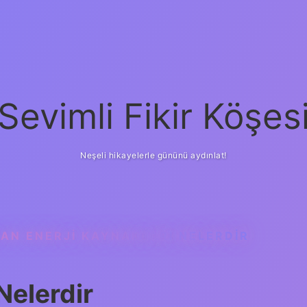
Sevimli Fikir Köşes
Neşeli hikayelerle gününü aydınlat!
AN ENERJI KAYNAKLARI NELERDIR
Nelerdir