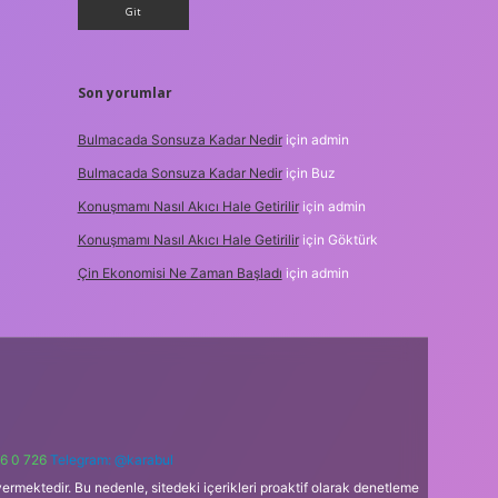
Son yorumlar
Bulmacada Sonsuza Kadar Nedir
için
admin
Bulmacada Sonsuza Kadar Nedir
için
Buz
Konuşmamı Nasıl Akıcı Hale Getirilir
için
admin
Konuşmamı Nasıl Akıcı Hale Getirilir
için
Göktürk
Çin Ekonomisi Ne Zaman Başladı
için
admin
6 0 726
Telegram: @karabul
ermektedir. Bu nedenle, sitedeki içerikleri proaktif olarak denetleme