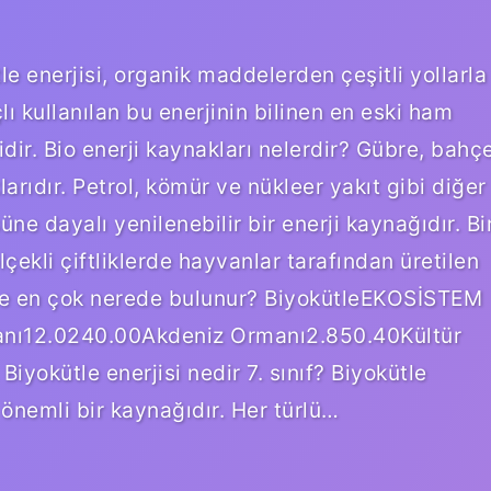
le enerjisi, organik maddelerden çeşitli yollarla
lı kullanılan bu enerjinin bilinen en eski ham
r. Bio enerji kaynakları nelerdir? Gübre, bahç
larıdır. Petrol, kömür ve nükleer yakıt gibi diğer
e dayalı yenilenebilir bir enerji kaynağıdır. Bi
çekli çiftliklerde hayvanlar tarafından üretilen
ütle en çok nerede bulunur? BiyokütleEKOSİSTEM
anı12.0240.00Akdeniz Ormanı2.850.40Kültür
yokütle enerjisi nedir 7. sınıf? Biyokütle
n önemli bir kaynağıdır. Her türlü…