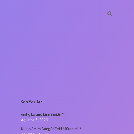
i
SIDEBAR
Son Yazılar
betci.org
cmhg basınç birimi midir ?
Ağustos 6, 2026
Kulüp Selim Songür Zeki Müren mi ?