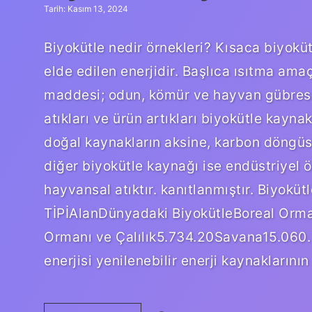
Tarih: Kasım 13, 2024
Biyokütle nedir örnekleri? Kısaca biyoküt
elde edilen enerjidir. Başlıca ısıtma amaç
maddesi; odun, kömür ve hayvan gübresidi
atıkları ve ürün artıkları biyokütle kaynak
doğal kaynakların aksine, karbon döngüsün
diğer biyokütle kaynağı ise endüstriyel öl
hayvansal atıktır. kanıtlanmıştır. Biyok
TİPİAlanDünyadaki BiyokütleBoreal Orm
Ormanı ve Çalılık5.734.20Savana15.060. Bi
enerjisi yenilenebilir enerji kaynaklarını