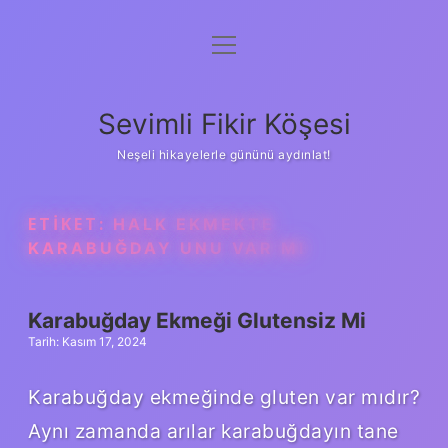
menüyü
Anasayfa
aç
Gizlilik Politikası
Sevimli Fikir Köşesi
Yasal Uyarı
Neşeli hikayelerle gününü aydınlat!
Hakkımızda
ETIKET:
HALK EKMEKTE
KARABUĞDAY UNU VAR MI
Karabuğday Ekmeği Glutensiz Mi
Tarih: Kasım 17, 2024
Karabuğday ekmeğinde gluten var mıdır?
Aynı zamanda arılar karabuğdayın tane