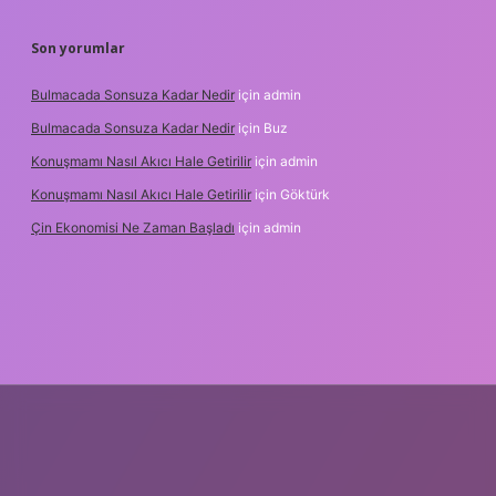
Son yorumlar
Bulmacada Sonsuza Kadar Nedir
için
admin
Bulmacada Sonsuza Kadar Nedir
için
Buz
Konuşmamı Nasıl Akıcı Hale Getirilir
için
admin
Konuşmamı Nasıl Akıcı Hale Getirilir
için
Göktürk
Çin Ekonomisi Ne Zaman Başladı
için
admin
i.org