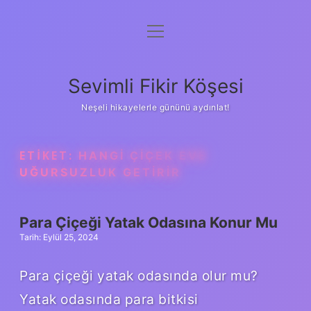
menüyü
Anasayfa
aç
Gizlilik Politikası
Sevimli Fikir Köşesi
Yasal Uyarı
Neşeli hikayelerle gününü aydınlat!
Hakkımızda
ETIKET:
HANGI ÇIÇEK EVE
UĞURSUZLUK GETIRIR
Para Çiçeği Yatak Odasına Konur Mu
Tarih: Eylül 25, 2024
Para çiçeği yatak odasında olur mu?
Yatak odasında para bitkisi