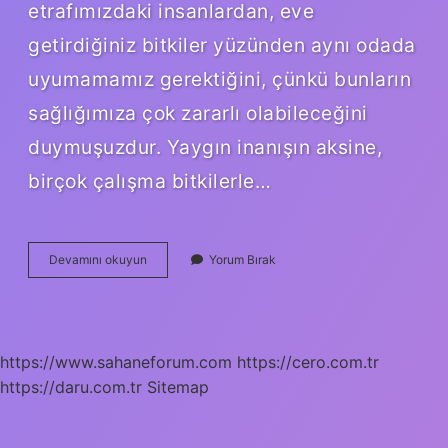
etrafımızdaki insanlardan, eve
getirdiğiniz bitkiler yüzünden aynı odada
uyumamamız gerektiğini, çünkü bunların
sağlığımıza çok zararlı olabileceğini
duymuşuzdur. Yaygın inanışın aksine,
birçok çalışma bitkilerle…
Para
Devamını okuyun
Yorum Bırak
Çiçeği
Yatak
Odasına
Konur
Mu
https://www.sahaneforum.com
https://cero.com.tr
https://daru.com.tr
Sitemap