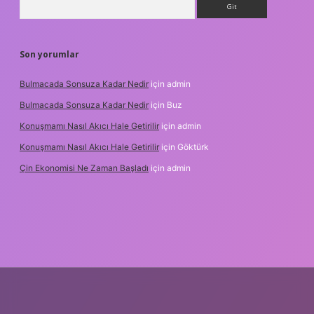
Son yorumlar
Bulmacada Sonsuza Kadar Nedir
için
admin
Bulmacada Sonsuza Kadar Nedir
için
Buz
Konuşmamı Nasıl Akıcı Hale Getirilir
için
admin
Konuşmamı Nasıl Akıcı Hale Getirilir
için
Göktürk
Çin Ekonomisi Ne Zaman Başladı
için
admin
i.org