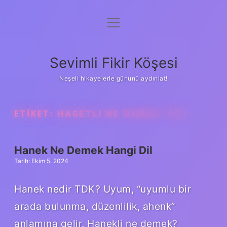
menüyü
Anasayfa
aç
Gizlilik Politikası
Sevimli Fikir Köşesi
Yasal Uyarı
Neşeli hikayelerle gününü aydınlat!
Hakkımızda
ETIKET:
HASETLI NE DEMEK TDK
Hanek Ne Demek Hangi Dil
Tarih: Ekim 5, 2024
Hanek nedir TDK? Uyum, “uyumlu bir
arada bulunma, düzenlilik, ahenk”
anlamına gelir. Hanekli ne demek?