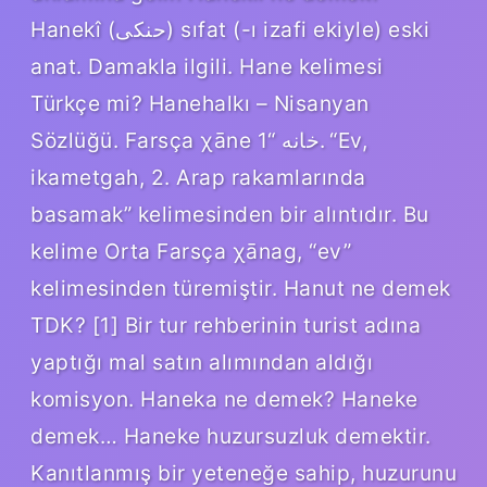
Hanekî (ﺣﻨﻜﻰ) sıfat (-ı izafi ekiyle) eski
anat. Damakla ilgili. Hane kelimesi
Türkçe mi? Hanehalkı – Nisanyan
Sözlüğü. Farsça χāne خانه “1. “Ev,
ikametgah, 2. Arap rakamlarında
basamak” kelimesinden bir alıntıdır. Bu
kelime Orta Farsça χānag, “ev”
kelimesinden türemiştir. Hanut ne demek
TDK? [1] Bir tur rehberinin turist adına
yaptığı mal satın alımından aldığı
komisyon. Haneka ne demek? Haneke
demek… Haneke huzursuzluk demektir.
Kanıtlanmış bir yeteneğe sahip, huzurunu