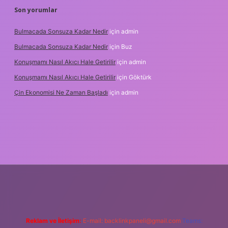
Son yorumlar
Bulmacada Sonsuza Kadar Nedir
için
admin
Bulmacada Sonsuza Kadar Nedir
için
Buz
Konuşmamı Nasıl Akıcı Hale Getirilir
için
admin
Konuşmamı Nasıl Akıcı Hale Getirilir
için
Göktürk
Çin Ekonomisi Ne Zaman Başladı
için
admin
ci.org
Reklam ve İletişim:
E-mail:
backlinkpaneli@gmail.com
Teams: