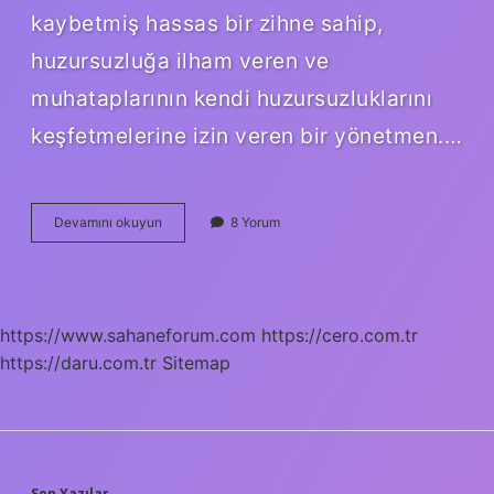
kaybetmiş hassas bir zihne sahip,
huzursuzluğa ilham veren ve
muhataplarının kendi huzursuzluklarını
keşfetmelerine izin veren bir yönetmen.…
Hanek
Devamını okuyun
8 Yorum
Ne
Demek
Hangi
Dil
https://www.sahaneforum.com
https://cero.com.tr
https://daru.com.tr
Sitemap
Son Yazılar