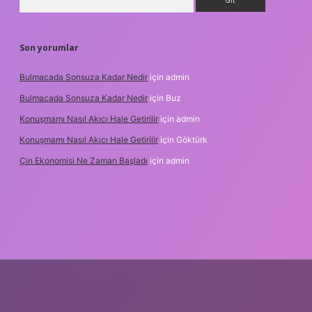
Son yorumlar
Bulmacada Sonsuza Kadar Nedir
için
admin
Bulmacada Sonsuza Kadar Nedir
için
Buz
Konuşmamı Nasıl Akıcı Hale Getirilir
için
admin
Konuşmamı Nasıl Akıcı Hale Getirilir
için
Göktürk
Çin Ekonomisi Ne Zaman Başladı
için
admin
i.org