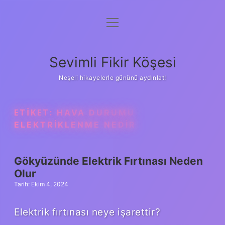
menüyü
Anasayfa
aç
Gizlilik Politikası
Sevimli Fikir Köşesi
Yasal Uyarı
Neşeli hikayelerle gününü aydınlat!
Hakkımızda
ETIKET:
HAVA DURUMU
ELEKTRIKLENME NEDIR
Gökyüzünde Elektrik Fırtınası Neden
Olur
Tarih: Ekim 4, 2024
Elektrik fırtınası neye işarettir?