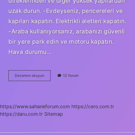
direklerinden ve diğer yüksek yapılardan
uzak durun. -Evdeyseniz, pencereleri ve
kapıları kapatın. Elektrikli aletleri kapatın.
-Araba kullanıyorsanız, arabanızı güvenli
bir yere park edin ve motoru kapatın.
Hava durumu…
Gökyüzünde
Devamını okuyun
12 Yorum
Elektrik
Fırtınası
Neden
Olur
https://www.sahaneforum.com
https://cero.com.tr
https://daru.com.tr
Sitemap