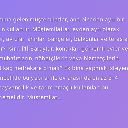
mına gelen müştemilatlar, ana binadan ayrı bir
in kullanılır. Müştemilatlar, evden ayrı olarak
, avlular, ahırlar, bahçeler, balkonlar ve terasla
ir? İsim. [1] Saraylar, konaklar, görkemli evler v
 muhafızların, nöbetçilerin veya hizmetçilerin
at kaç metrekare olmalı? Ek bina yapmak isteye
Öncelikle bu yapılar ile ev arasında en az 3-4
hayvancılık ve tarım amaçlı kullanılan bu
çmemelidir. Müştemilat…