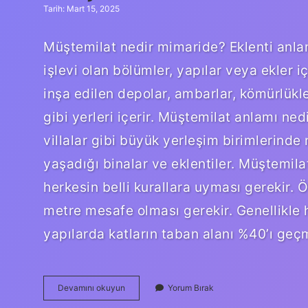
Tarih: Mart 15, 2025
Müştemilat nedir mimaride? Eklenti anla
işlevi olan bölümler, yapılar veya ekler iç
inşa edilen depolar, ambarlar, kömürlükler
gibi yerleri içerir. Müştemilat anlamı ned
villalar gibi büyük yerleşim birimlerinde
yaşadığı binalar ve eklentiler. Müştemil
herkesin belli kurallara uyması gerekir. 
metre mesafe olması gerekir. Genellikle 
yapılarda katların taban alanı %40’ı ge
Müştemilat
Devamını okuyun
Yorum Bırak
Ne