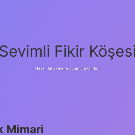
Sevimli Fikir Köşes
Neşeli hikayelerle gününü aydınlat!
k Mimari