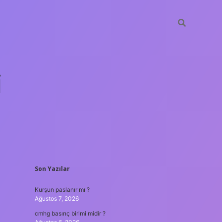
i
SIDEBAR
Son Yazılar
betci.org
Kurşun paslanır mı ?
Ağustos 7, 2026
cmhg basınç birimi midir ?