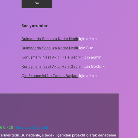
Son yorumlar
Bulmacada Sonsuza Kadar Nedir
için
admin
Bulmacada Sonsuza Kadar Nedir
için
Buz
Konuşmamı Nasıl Akıcı Hale Getirilir
için
admin
Konuşmamı Nasıl Akıcı Hale Getirilir
için
Göktürk
Çin Ekonomisi Ne Zaman Başladı
için
admin
6 0 726
Telegram: @karabul
ermektedir. Bu nedenle, sitedeki içerikleri proaktif olarak denetleme