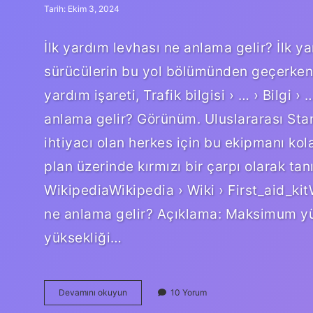
Tarih: Ekim 3, 2024
İlk yardım levhası ne anlama gelir? İlk y
sürücülerin bu yol bölümünden geçerken g
yardım işareti, Trafik bilgisi › … › Bilgi ›
anlama gelir? Görünüm. Uluslararası Sta
ihtiyacı olan herkes için bu ekipmanı kol
plan üzerinde kırmızı bir çarpı olarak ta
WikipediaWikipedia › Wiki › First_aid_kit
ne anlama gelir? Açıklama: Maksimum yü
yüksekliği…
İLk
Devamını okuyun
10 Yorum
Yardım