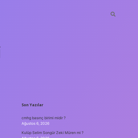
i
SIDEBAR
Son Yazılar
betci.org
cmhg basınç birimi midir ?
Ağustos 6, 2026
Kulüp Selim Songür Zeki Müren mi ?