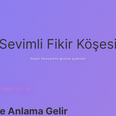
Sevimli Fikir Köşes
Neşeli hikayelerle gününü aydınlat!
LAMA GELIR
Ne Anlama Gelir