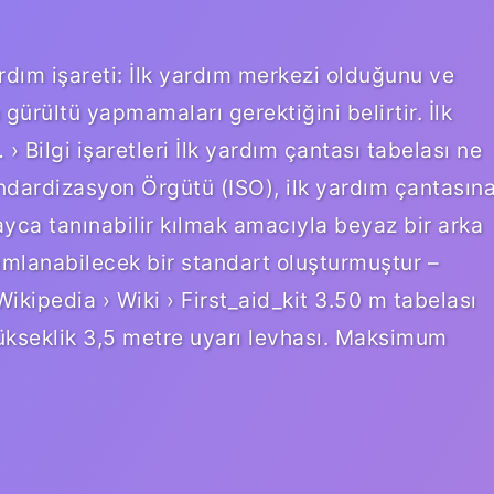
ardım işareti: İlk yardım merkezi olduğunu ve
ürültü yapmamaları gerektiğini belirtir. İlk
 … › Bilgi işaretleri İlk yardım çantası tabelası ne
ndardizasyon Örgütü (ISO), ilk yardım çantasın
ayca tanınabilir kılmak amacıyla beyaz bir arka
nımlanabilecek bir standart oluşturmuştur –
Wikipedia › Wiki › First_aid_kit 3.50 m tabelası
kseklik 3,5 metre uyarı levhası. Maksimum