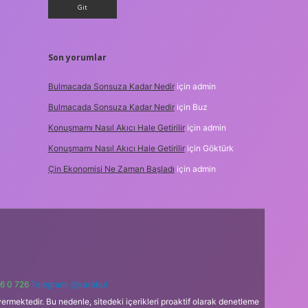
Son yorumlar
Bulmacada Sonsuza Kadar Nedir
için
admin
Bulmacada Sonsuza Kadar Nedir
için
Buz
Konuşmamı Nasıl Akıcı Hale Getirilir
için
admin
Konuşmamı Nasıl Akıcı Hale Getirilir
için
Göktürk
Çin Ekonomisi Ne Zaman Başladı
için
admin
6 0 726
Telegram: @karabul
ermektedir. Bu nedenle, sitedeki içerikleri proaktif olarak denetleme