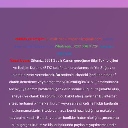
ci.org
Reklam ve İletişim:
E-mail:
backlinkpaneli@gmail.com
Teams:
forumhizmeti@gmail.com
Whatsapp: 0262 606 0 726
Telegram:
@karabul
Yasal Uyarı:
Sitemiz, 5651 Sayılı Kanun gereğince Bilgi Teknolojileri
ve İletişim Kurumu (BTK) tarafından onaylanmış bir Yer Sağlayıcı
olarak hizmet vermektedir. Bu nedenle, sitedeki içerikleri proaktif
olarak denetleme veya araştırma yükümlülüğümüz bulunmamaktadır.
Ancak, üyelerimiz yazdıkları içeriklerin sorumluluğunu taşımakta olup,
siteye üye olarak bu sorumluluğu kabul etmiş sayılırlar. Bu internet
sitesi, herhangi bir marka, kurum veya şahıs şirketi ile hiçbir bağlantısı
bulunmamaktadır. Sitede yalnızca kendi hazırladığımız makaleler
paylaşılmaktadır. Burada yer alan içerikler haber niteliği taşımamakta
olup, gerçek kurum ve kişiler hakkında paylaşım yapılmamaktadır.