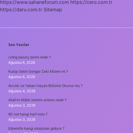
https://www.sahaneforum.com
https://cero.com.tr
Mı
https://daru.com.tr
Sitemap
SIDEBAR
Son Yazılar
cmhg basınç birimi midir ?
Ağustos 6, 2026
Kulüp Selim Songür Zeki Müren mi ?
Ağustos 6, 2026
Avcılık ve Yaban Hayatı Bölümü Okunur mu ?
Ağustos 4, 2026
Allah’ın Mâlik isminin anlamı nedir ?
Ağustos 3, 2026
80 not hangi harf notu ?
Ağustos 3, 2026
Edremit’e hangi otobüsler gidiyor ?