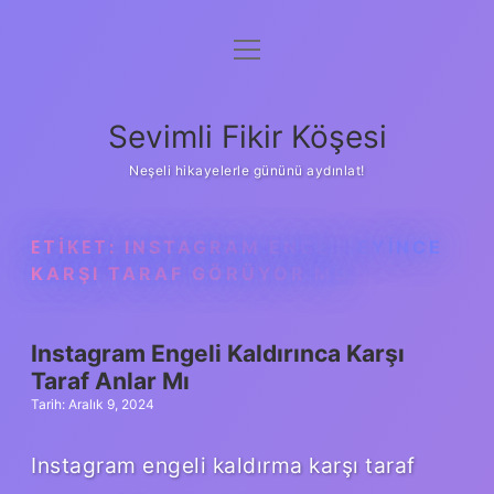
menüyü
Anasayfa
aç
Gizlilik Politikası
Sevimli Fikir Köşesi
Yasal Uyarı
Neşeli hikayelerle gününü aydınlat!
Hakkımızda
ETIKET:
INSTAGRAM ENGELLEYINCE
KARŞI TARAF GÖRÜYOR MU
Instagram Engeli Kaldırınca Karşı
Taraf Anlar Mı
Tarih: Aralık 9, 2024
Instagram engeli kaldırma karşı taraf