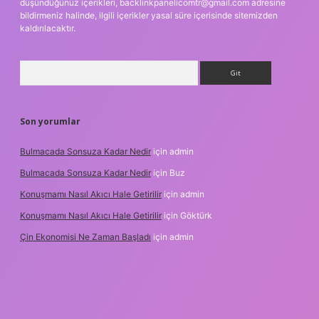
düşündüğünüz içerikleri,
backlinkpanelicomtr@gmail.com
adresine
bildirmeniz halinde, ilgili içerikler yasal süre içerisinde sitemizden
kaldırılacaktır.
Arama
Son yorumlar
Bulmacada Sonsuza Kadar Nedir
için
admin
Bulmacada Sonsuza Kadar Nedir
için
Buz
Konuşmamı Nasıl Akıcı Hale Getirilir
için
admin
Konuşmamı Nasıl Akıcı Hale Getirilir
için
Göktürk
Çin Ekonomisi Ne Zaman Başladı
için
admin