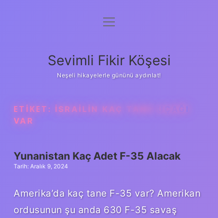
menüyü
Anasayfa
aç
Gizlilik Politikası
Sevimli Fikir Köşesi
Yasal Uyarı
Neşeli hikayelerle gününü aydınlat!
Hakkımızda
ETIKET:
İSRAILIN KAÇ TANE UÇAĞI
VAR
Yunanistan Kaç Adet F-35 Alacak
Tarih: Aralık 9, 2024
Amerika’da kaç tane F-35 var? Amerikan
ordusunun şu anda 630 F-35 savaş