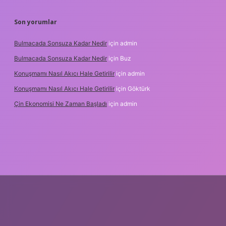
Son yorumlar
Bulmacada Sonsuza Kadar Nedir
için
admin
Bulmacada Sonsuza Kadar Nedir
için
Buz
Konuşmamı Nasıl Akıcı Hale Getirilir
için
admin
Konuşmamı Nasıl Akıcı Hale Getirilir
için
Göktürk
Çin Ekonomisi Ne Zaman Başladı
için
admin
i.org