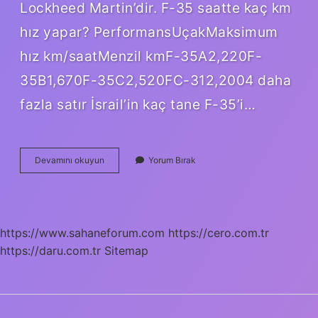
Lockheed Martin’dir. F-35 saatte kaç km
hız yapar? PerformansUçakMaksimum
hız km/saatMenzil kmF-35A2,220F-
35B1,670F-35C2,520FC-312,2004 daha
fazla satır İsrail’in kaç tane F-35’i…
Yunanistan
Devamını okuyun
Yorum Bırak
Kaç
Adet
F-
35
Alacak
https://www.sahaneforum.com
https://cero.com.tr
https://daru.com.tr
Sitemap