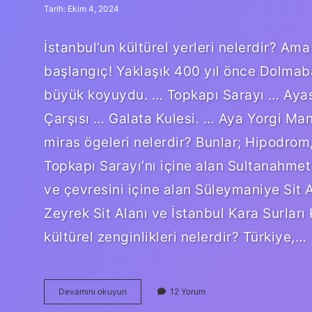
Tarih: Ekim 4, 2024
İstanbul’un kültürel yerleri nelerdir? A
başlangıç! Yaklaşık 400 yıl önce Dolmab
büyük koyuydu. … Topkapı Sarayı … Ayaso
Çarşısı … Galata Kulesi. … Aya Yorgi Man
miras ögeleri nelerdir? Bunlar; Hipodrom
Topkapı Sarayı’nı içine alan Sultanahmet
ve çevresini içine alan Süleymaniye Sit A
Zeyrek Sit Alanı ve İstanbul Kara Surlar
kültürel zenginlikleri nelerdir? Türkiye,…
Istanbulun
Devamını okuyun
12 Yorum
Kültürel