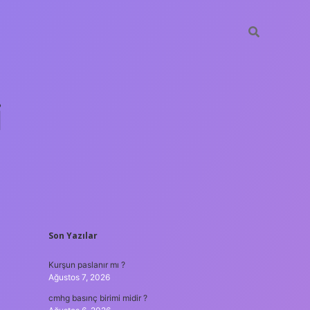
i
SIDEBAR
Son Yazılar
betci.org
Kurşun paslanır mı ?
Ağustos 7, 2026
cmhg basınç birimi midir ?