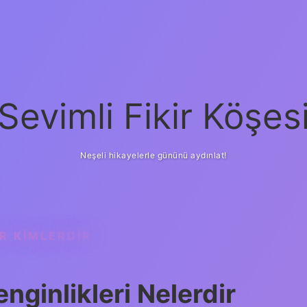
Sevimli Fikir Köşes
Neşeli hikayelerle gününü aydınlat!
R KIMLERDIR
nginlikleri Nelerdir