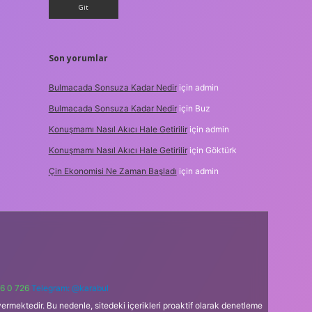
Son yorumlar
Bulmacada Sonsuza Kadar Nedir
için
admin
Bulmacada Sonsuza Kadar Nedir
için
Buz
Konuşmamı Nasıl Akıcı Hale Getirilir
için
admin
Konuşmamı Nasıl Akıcı Hale Getirilir
için
Göktürk
Çin Ekonomisi Ne Zaman Başladı
için
admin
6 0 726
Telegram: @karabul
ermektedir. Bu nedenle, sitedeki içerikleri proaktif olarak denetleme