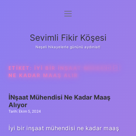
menüyü
Anasayfa
aç
Gizlilik Politikası
Sevimli Fikir Köşesi
Yasal Uyarı
Neşeli hikayelerle gününü aydınlat!
Hakkımızda
ETIKET:
İYI BIR INŞAAT MÜHENDISI
NE KADAR MAAŞ ALIR
İNşaat Mühendisi Ne Kadar Maaş
Alıyor
Tarih: Ekim 5, 2024
İyi bir inşaat mühendisi ne kadar maaş