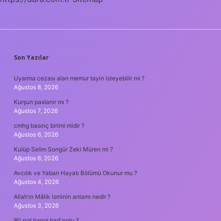
SIDEBAR
Son Yazılar
Uyarma cezası alan memur tayin isteyebilir mi ?
Ağustos 8, 2026
Kurşun paslanır mı ?
Ağustos 7, 2026
cmhg basınç birimi midir ?
Ağustos 6, 2026
Kulüp Selim Songür Zeki Müren mi ?
Ağustos 6, 2026
Avcılık ve Yaban Hayatı Bölümü Okunur mu ?
Ağustos 4, 2026
Allah’ın Mâlik isminin anlamı nedir ?
Ağustos 3, 2026
80 not hangi harf notu ?