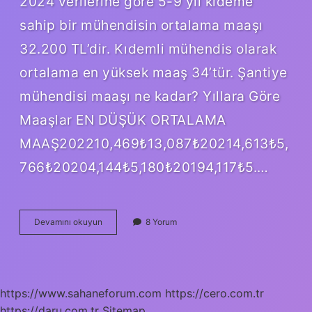
2024 verilerine göre 5-9 yıl kıdeme
sahip bir mühendisin ortalama maaşı
32.200 TL’dir. Kıdemli mühendis olarak
ortalama en yüksek maaş 34’tür. Şantiye
mühendisi maaşı ne kadar? Yıllara Göre
Maaşlar EN DÜŞÜK ORTALAMA
MAAŞ202210,469₺13,087₺20214,613₺5,
766₺20204,144₺5,180₺20194,117₺5.…
İNşaat
Devamını okuyun
8 Yorum
Mühendisi
Ne
Kadar
Maaş
Alıyor
https://www.sahaneforum.com
https://cero.com.tr
https://daru.com.tr
Sitemap