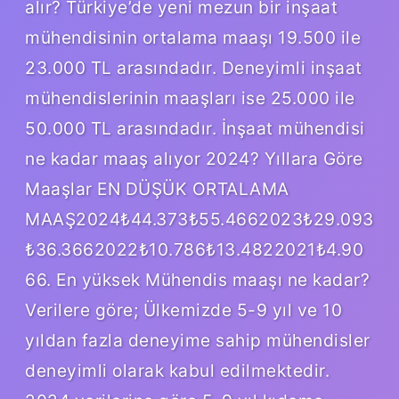
alır? Türkiye’de yeni mezun bir inşaat
mühendisinin ortalama maaşı 19.500 ile
23.000 TL arasındadır. Deneyimli inşaat
mühendislerinin maaşları ise 25.000 ile
50.000 TL arasındadır. İnşaat mühendisi
ne kadar maaş alıyor 2024? Yıllara Göre
Maaşlar EN DÜŞÜK ORTALAMA
MAAŞ2024₺44.373₺55.4662023₺29.093
₺36.3662022₺10.786₺13.4822021₺4.90
66. En yüksek Mühendis maaşı ne kadar?
Verilere göre; Ülkemizde 5-9 yıl ve 10
yıldan fazla deneyime sahip mühendisler
deneyimli olarak kabul edilmektedir.