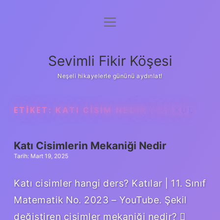
menüyü
Anasayfa
aç
Gizlilik Politikası
Sevimli Fikir Köşesi
Yasal Uyarı
Neşeli hikayelerle gününü aydınlat!
Hakkımızda
ETIKET:
KATI CISIM NEDIR ILKOKUL
Katı Cisimlerin Mekaniği Nedir
Tarih: Mart 19, 2025
Katı cisimler hangi ders? Katılar | 11. Sınıf
Matematik No. 2023 – YouTube. Şekil
değiştiren cisimler mekaniği nedir? 