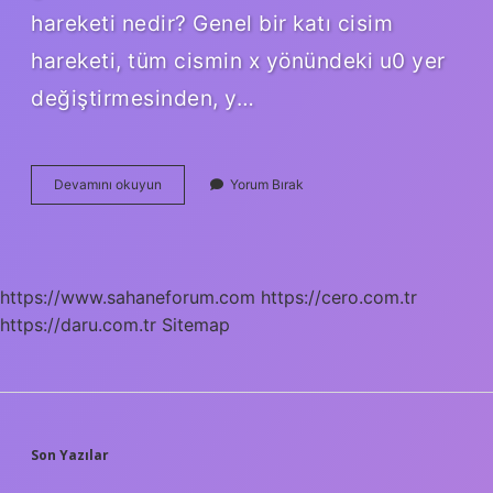
hareketi nedir? Genel bir katı cisim
hareketi, tüm cismin x yönündeki u0 yer
değiştirmesinden, y…
Katı
Devamını okuyun
Yorum Bırak
Cisimlerin
Mekaniği
Nedir
https://www.sahaneforum.com
https://cero.com.tr
https://daru.com.tr
Sitemap
SIDEBAR
Son Yazılar