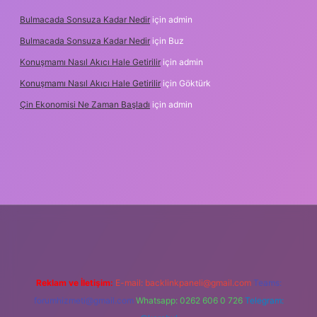
Bulmacada Sonsuza Kadar Nedir
için
admin
Bulmacada Sonsuza Kadar Nedir
için
Buz
Konuşmamı Nasıl Akıcı Hale Getirilir
için
admin
Konuşmamı Nasıl Akıcı Hale Getirilir
için
Göktürk
Çin Ekonomisi Ne Zaman Başladı
için
admin
tci.org
Reklam ve İletişim:
E-mail:
backlinkpaneli@gmail.com
Teams:
forumhizmeti@gmail.com
Whatsapp: 0262 606 0 726
Telegram: