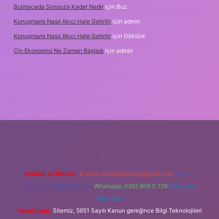
Bulmacada Sonsuza Kadar Nedir
için
Buz
Konuşmamı Nasıl Akıcı Hale Getirilir
için
admin
Konuşmamı Nasıl Akıcı Hale Getirilir
için
Göktürk
Çin Ekonomisi Ne Zaman Başladı
için
admin
tci.org
Reklam ve İletişim:
E-mail:
backlinkpaneli@gmail.com
Teams:
forumhizmeti@gmail.com
Whatsapp: 0262 606 0 726
Telegram:
@karabul
Yasal Uyarı:
Sitemiz, 5651 Sayılı Kanun gereğince Bilgi Teknolojileri