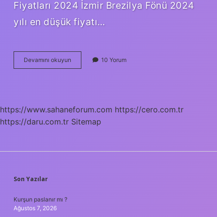
Fiyatları 2024 İzmir Brezilya Fönü 2024
yılı en düşük fiyatı…
Keratin
Devamını okuyun
10 Yorum
Bakımı
Fiyatları
Ne
Kadar
https://www.sahaneforum.com
https://cero.com.tr
https://daru.com.tr
Sitemap
SIDEBAR
Son Yazılar
Kurşun paslanır mı ?
Ağustos 7, 2026