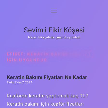
menüyü
Anasayfa
aç
Gizlilik Politikası
Sevimli Fikir Köşesi
Yasal Uyarı
Neşeli hikayelerle gününü aydınlat!
Hakkımızda
ETIKET:
KERATIN BAKIMI KAÇ YAŞ
IÇIN UYGUNDUR
Keratin Bakımı Fiyatları Ne Kadar
Tarih: Ekim 7, 2024
Kuaförde keratin yaptırmak kaç TL?
Keratin bakımı için kuaför fiyatları