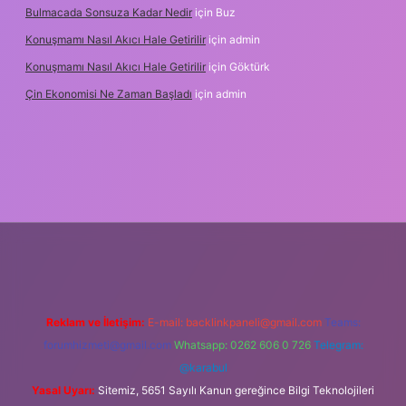
Bulmacada Sonsuza Kadar Nedir
için
Buz
Konuşmamı Nasıl Akıcı Hale Getirilir
için
admin
Konuşmamı Nasıl Akıcı Hale Getirilir
için
Göktürk
Çin Ekonomisi Ne Zaman Başladı
için
admin
ci.org
Reklam ve İletişim:
E-mail:
backlinkpaneli@gmail.com
Teams:
forumhizmeti@gmail.com
Whatsapp: 0262 606 0 726
Telegram:
@karabul
Yasal Uyarı:
Sitemiz, 5651 Sayılı Kanun gereğince Bilgi Teknolojileri