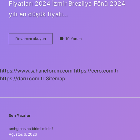
Fiyatları 2024 İzmir Brezilya Fönü 2024
yılı en düşük fiyatı…
Keratin
Devamını okuyun
10 Yorum
Bakımı
Fiyatları
Ne
Kadar
https://www.sahaneforum.com
https://cero.com.tr
https://daru.com.tr
Sitemap
SIDEBAR
Son Yazılar
cmhg basınç birimi midir ?
Ağustos 6, 2026