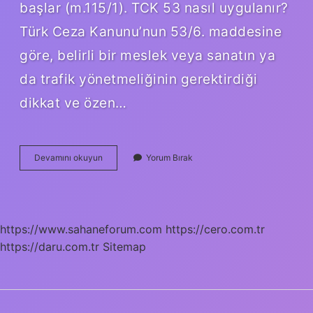
başlar (m.115/1). TCK 53 nasıl uygulanır?
Türk Ceza Kanunu’nun 53/6. maddesine
göre, belirli bir meslek veya sanatın ya
da trafik yönetmeliğinin gerektirdiği
dikkat ve özen…
Tck
Devamını okuyun
Yorum Bırak
53
Ne
Zaman
Kalkar
https://www.sahaneforum.com
https://cero.com.tr
https://daru.com.tr
Sitemap