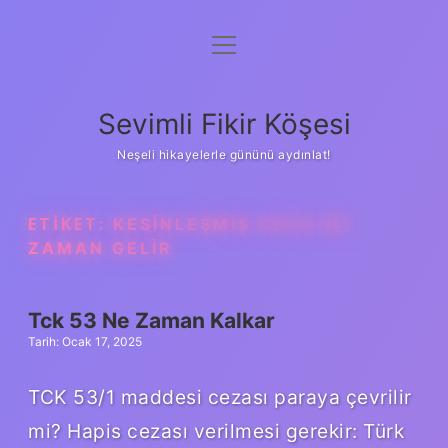
menüyü
Anasayfa
aç
Gizlilik Politikası
Sevimli Fikir Köşesi
Yasal Uyarı
Neşeli hikayelerle gününü aydınlat!
Hakkımızda
ETIKET:
KESINLEŞMIŞ CEZA NE
ZAMAN GELIR
Tck 53 Ne Zaman Kalkar
Tarih: Ocak 17, 2025
TCK 53/1 maddesi cezası paraya çevrilir
mi? Hapis cezası verilmesi gerekir: Türk