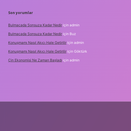
Son yorumlar
Bulmacada Sonsuza Kadar Nedir
için
admin
Bulmacada Sonsuza Kadar Nedir
için
Buz
Konuşmamı Nasıl Akıcı Hale Getirilir
için
admin
Konuşmamı Nasıl Akıcı Hale Getirilir
için
Göktürk
Çin Ekonomisi Ne Zaman Başladı
için
admin
.org