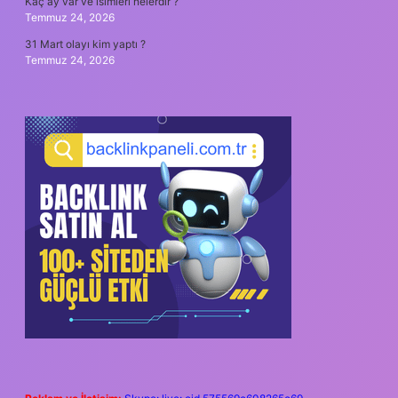
Kaç ay var ve isimleri nelerdir ?
Temmuz 24, 2026
31 Mart olayı kim yaptı ?
Temmuz 24, 2026