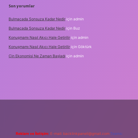
Son yorumlar
Bulmacada Sonsuza Kadar Nedir
için
admin
Bulmacada Sonsuza Kadar Nedir
için
Buz
Konuşmamı Nasıl Akıcı Hale Getirilir
için
admin
Konuşmamı Nasıl Akıcı Hale Getirilir
için
Göktürk
Çin Ekonomisi Ne Zaman Başladı
için
admin
i.org
Reklam ve İletişim:
E-mail:
backlinkpaneli@gmail.com
Teams: