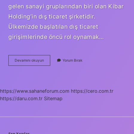
gelen sanayi gruplarından biri olan Kibar
Holding’in dış ticaret şirketidir.
Ülkemizde başlatılan dış ticaret
girişimlerinde öncü rol oynamak…
Kibar
Devamını okuyun
Yorum Bırak
Dış
Ticaret
Ne
Iş
Yapar
https://www.sahaneforum.com
https://cero.com.tr
https://daru.com.tr
Sitemap
Son Yazılar