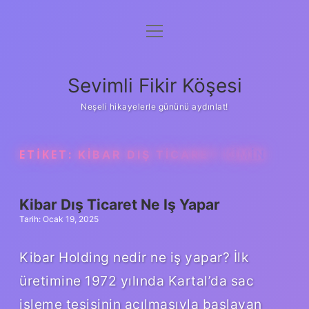
menüyü
Anasayfa
aç
Gizlilik Politikası
Sevimli Fikir Köşesi
Yasal Uyarı
Neşeli hikayelerle gününü aydınlat!
Hakkımızda
ETIKET:
KIBAR DIŞ TICARET KIMIN
Kibar Dış Ticaret Ne Iş Yapar
Tarih: Ocak 19, 2025
Kibar Holding nedir ne iş yapar? İlk
üretimine 1972 yılında Kartal’da sac
işleme tesisinin açılmasıyla başlayan