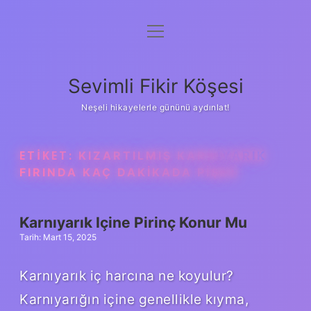
menüyü
Anasayfa
aç
Gizlilik Politikası
Sevimli Fikir Köşesi
Yasal Uyarı
Neşeli hikayelerle gününü aydınlat!
Hakkımızda
ETIKET:
KIZARTILMIŞ KARNIYARIK
FIRINDA KAÇ DAKIKADA PIŞER
Karnıyarık Içine Pirinç Konur Mu
Tarih: Mart 15, 2025
Karnıyarık iç harcına ne koyulur?
Karnıyarığın içine genellikle kıyma,