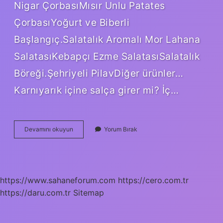
Nigar ÇorbasıMısır Unlu Patates
ÇorbasıYoğurt ve Biberli
Başlangıç.Salatalık Aromalı Mor Lahana
SalatasıKebapçı Ezme SalatasıSalatalık
Böreği.Şehriyeli PilavDiğer ürünler…
Karnıyarık içine salça girer mi? İç…
Karnıyarık
Devamını okuyun
Yorum Bırak
Içine
Pirinç
Konur
Mu
https://www.sahaneforum.com
https://cero.com.tr
https://daru.com.tr
Sitemap