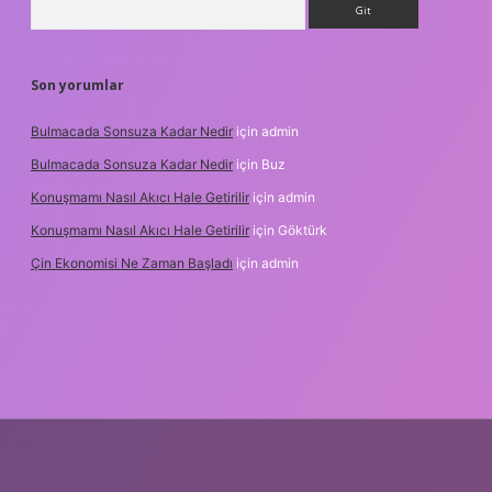
Son yorumlar
Bulmacada Sonsuza Kadar Nedir
için
admin
Bulmacada Sonsuza Kadar Nedir
için
Buz
Konuşmamı Nasıl Akıcı Hale Getirilir
için
admin
Konuşmamı Nasıl Akıcı Hale Getirilir
için
Göktürk
Çin Ekonomisi Ne Zaman Başladı
için
admin
rg