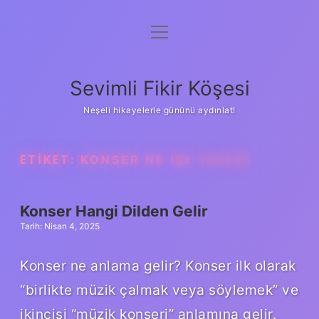
menüyü
Anasayfa
aç
Gizlilik Politikası
Sevimli Fikir Köşesi
Yasal Uyarı
Neşeli hikayelerle gününü aydınlat!
Hakkımızda
ETIKET:
KONSER NE IŞE YARAR
Konser Hangi Dilden Gelir
Tarih: Nisan 4, 2025
Konser ne anlama gelir? Konser ilk olarak
“birlikte müzik çalmak veya söylemek” ve
ikincisi “müzik konseri” anlamına gelir.