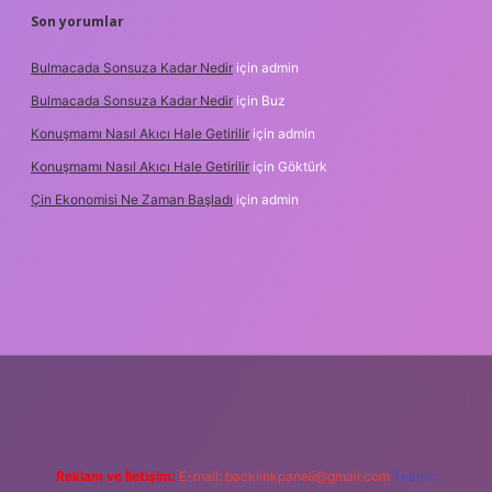
Son yorumlar
Bulmacada Sonsuza Kadar Nedir
için
admin
Bulmacada Sonsuza Kadar Nedir
için
Buz
Konuşmamı Nasıl Akıcı Hale Getirilir
için
admin
Konuşmamı Nasıl Akıcı Hale Getirilir
için
Göktürk
Çin Ekonomisi Ne Zaman Başladı
için
admin
.org
Reklam ve İletişim:
E-mail:
backlinkpaneli@gmail.com
Teams: