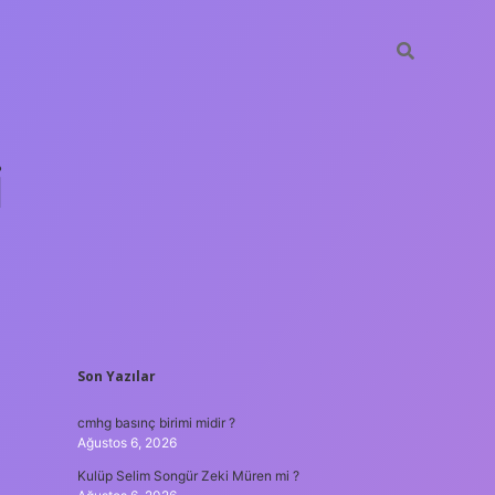
i
SIDEBAR
Son Yazılar
betci.org
cmhg basınç birimi midir ?
Ağustos 6, 2026
Kulüp Selim Songür Zeki Müren mi ?