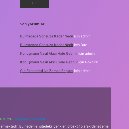
Son yorumlar
Bulmacada Sonsuza Kadar Nedir
için
admin
Bulmacada Sonsuza Kadar Nedir
için
Buz
Konuşmamı Nasıl Akıcı Hale Getirilir
için
admin
Konuşmamı Nasıl Akıcı Hale Getirilir
için
Göktürk
Çin Ekonomisi Ne Zaman Başladı
için
admin
6 0 726
Telegram: @karabul
ermektedir. Bu nedenle, sitedeki içerikleri proaktif olarak denetleme