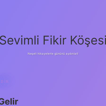
Sevimli Fikir Köşes
Neşeli hikayelerle gününü aydınlat!
EDIR
Gelir