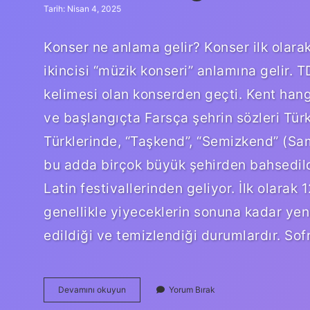
Tarih: Nisan 4, 2025
Konser ne anlama gelir? Konser ilk olara
ikincisi “müzik konseri” anlamına gelir. 
kelimesi olan konserden geçti. Kent hangi
ve başlangıçta Farsça şehrin sözleri Tür
Türklerinde, “Taşkend”, “Semizkend” (Sa
bu adda birçok büyük şehirden bahsedildi.
Latin festivallerinden geliyor. İlk olarak 1
genellikle yiyeceklerin sonuna kadar yen
edildiği ve temizlendiği durumlardır. So
Konser
Devamını okuyun
Yorum Bırak
Hangi