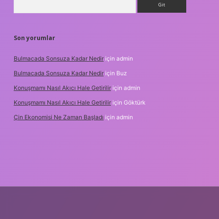
Son yorumlar
Bulmacada Sonsuza Kadar Nedir
için
admin
Bulmacada Sonsuza Kadar Nedir
için
Buz
Konuşmamı Nasıl Akıcı Hale Getirilir
için
admin
Konuşmamı Nasıl Akıcı Hale Getirilir
için
Göktürk
Çin Ekonomisi Ne Zaman Başladı
için
admin
.org