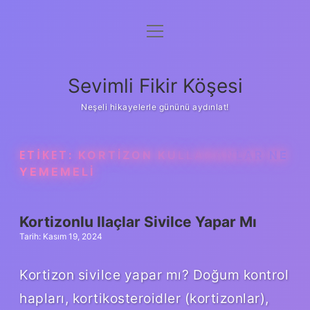
menüyü
Anasayfa
aç
Gizlilik Politikası
Sevimli Fikir Köşesi
Yasal Uyarı
Neşeli hikayelerle gününü aydınlat!
Hakkımızda
ETIKET:
KORTIZON KULLANANLAR NE
YEMEMELI
Kortizonlu Ilaçlar Sivilce Yapar Mı
Tarih: Kasım 19, 2024
Kortizon sivilce yapar mı? Doğum kontrol
hapları, kortikosteroidler (kortizonlar),