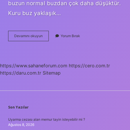
buzun normal buzdan çok daha düşüktür.
Kuru buz yaklaşık…
Kuru
Devamını okuyun
Yorum Bırak
Buz
Hangi
Amaçla
Kullanılır
https://www.sahaneforum.com
https://cero.com.tr
https://daru.com.tr
Sitemap
SIDEBAR
Son Yazılar
Uyarma cezası alan memur tayin isteyebilir mi ?
Ağustos 8, 2026