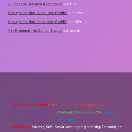
Bulmacada Sonsuza Kadar Nedir
için
Buz
Konuşmamı Nasıl Akıcı Hale Getirilir
için
admin
Konuşmamı Nasıl Akıcı Hale Getirilir
için
Göktürk
Çin Ekonomisi Ne Zaman Başladı
için
admin
tci.org
Reklam ve İletişim:
E-mail:
backlinkpaneli@gmail.com
Teams:
forumhizmeti@gmail.com
Whatsapp: 0262 606 0 726
Telegram:
@karabul
Yasal Uyarı:
Sitemiz, 5651 Sayılı Kanun gereğince Bilgi Teknolojileri