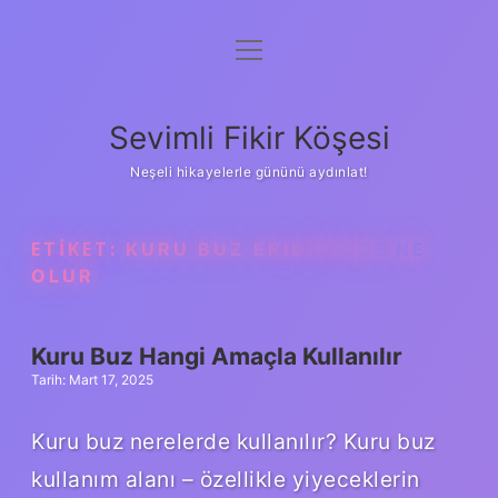
menüyü
Anasayfa
aç
Gizlilik Politikası
Sevimli Fikir Köşesi
Yasal Uyarı
Neşeli hikayelerle gününü aydınlat!
Hakkımızda
ETIKET:
KURU BUZ ERIDIĞINDE NE
OLUR
Kuru Buz Hangi Amaçla Kullanılır
Tarih: Mart 17, 2025
Kuru buz nerelerde kullanılır? Kuru buz
kullanım alanı – özellikle yiyeceklerin