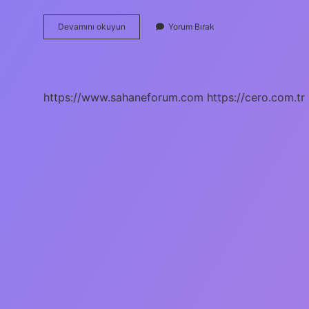
Adnan
Devamını okuyun
Yorum Bırak
Menderesin
Eşi
Hayatta
Mı
https://www.sahaneforum.com
https://cero.com.tr