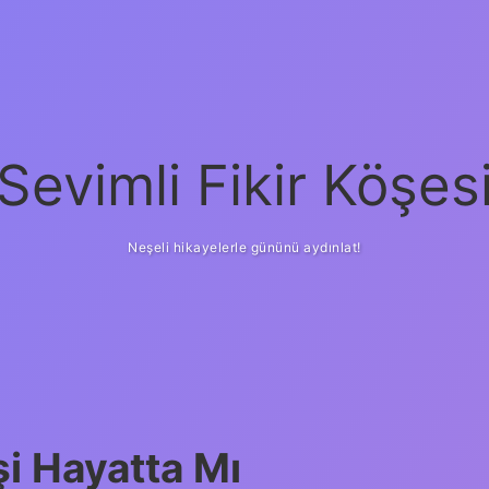
Sevimli Fikir Köşes
Neşeli hikayelerle gününü aydınlat!
i Hayatta Mı