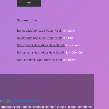
Son yorumlar
Bulmacada Sonsuza Kadar Nedir
için
admin
Bulmacada Sonsuza Kadar Nedir
için
Buz
Konuşmamı Nasıl Akıcı Hale Getirilir
için
admin
Konuşmamı Nasıl Akıcı Hale Getirilir
için
Göktürk
Çin Ekonomisi Ne Zaman Başladı
için
admin
6 0 726
Telegram: @karabul
ermektedir. Bu nedenle, sitedeki içerikleri proaktif olarak denetleme