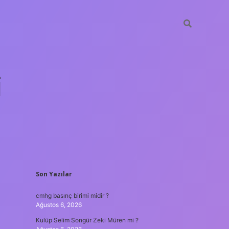
i
SIDEBAR
Son Yazılar
betci.org
cmhg basınç birimi midir ?
Ağustos 6, 2026
Kulüp Selim Songür Zeki Müren mi ?