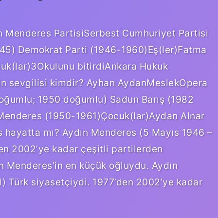
n Menderes PartisiSerbest Cumhuriyet Partisi
945) Demokrat Parti (1946-1960)Eş(ler)Fatma
uk(lar)3Okulunu bitirdiAnkara Hukuk
in sevgilisi kimdir? Ayhan AydanMeslekOpera
 doğumlu; 1950 doğumlu) Sadun Barış (1982
 Menderes (1950-1961)Çocuk(lar)Aydan Alnar
s hayatta mı? Aydın Menderes (5 Mayıs 1946 –
en 2002’ye kadar çeşitli partilerden
an Menderes’in en küçük oğluydu. Aydın
) Türk siyasetçiydi. 1977’den 2002’ye kadar