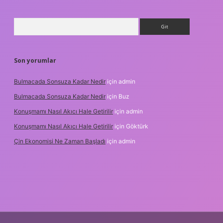
Arama
Son yorumlar
Bulmacada Sonsuza Kadar Nedir
için
admin
Bulmacada Sonsuza Kadar Nedir
için
Buz
Konuşmamı Nasıl Akıcı Hale Getirilir
için
admin
Konuşmamı Nasıl Akıcı Hale Getirilir
için
Göktürk
Çin Ekonomisi Ne Zaman Başladı
için
admin
.org