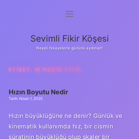
menüyü
Anasayfa
aç
Gizlilik Politikası
Sevimli Fikir Köşesi
Yasal Uyarı
Neşeli hikayelerle gününü aydınlat!
Hakkımızda
ETIKET:
M NEDIR FIZIK
Hızın Boyutu Nedir
Tarih: Nisan 1, 2025
Hızın büyüklüğüne ne denir? Günlük ve
kinematik kullanımda hız, bir cismin
süratinin büyüklüğü olup skaler bir