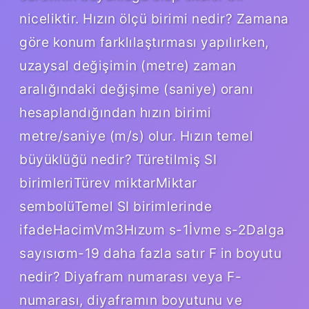
niceliktir. Hızın ölçü birimi nedir? Zamana
göre konum farklılaştırması yapılırken,
uzaysal değişimin (metre) zaman
aralığındaki değişime (saniye) oranı
hesaplandığından hızın birimi
metre/saniye (m/s) olur. Hızın temel
büyüklüğü nedir? Türetilmiş SI
birimleriTürev miktarMiktar
sembolüTemel SI birimlerinde
ifadeHacimVm3Hızυm s-1İvme s-2Dalga
sayısıσm-19 daha fazla satır F in boyutu
nedir? Diyafram numarası veya F-
numarası, diyaframın boyutunu ve