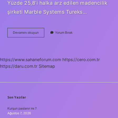
Yüzde 25,8’i halka arz edilen madencilik
şirketi Marble Systems Tureks…
Marbl
Devamını okuyun
Yorum Bırak
Kactan
Halka
Arz
Oldu
https://www.sahaneforum.com
https://cero.com.tr
https://daru.com.tr
Sitemap
SIDEBAR
Son Yazılar
Kurşun paslanır mı ?
Ağustos 7, 2026