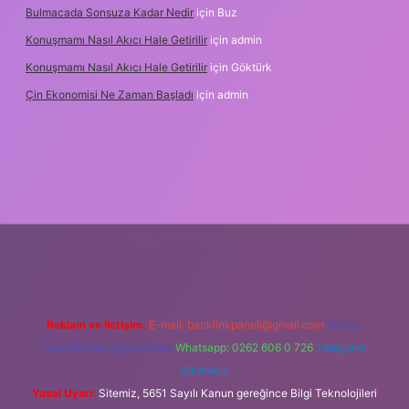
Bulmacada Sonsuza Kadar Nedir
için
Buz
Konuşmamı Nasıl Akıcı Hale Getirilir
için
admin
Konuşmamı Nasıl Akıcı Hale Getirilir
için
Göktürk
Çin Ekonomisi Ne Zaman Başladı
için
admin
tci.org
Reklam ve İletişim:
E-mail:
backlinkpaneli@gmail.com
Teams:
forumhizmeti@gmail.com
Whatsapp: 0262 606 0 726
Telegram:
@karabul
Yasal Uyarı:
Sitemiz, 5651 Sayılı Kanun gereğince Bilgi Teknolojileri