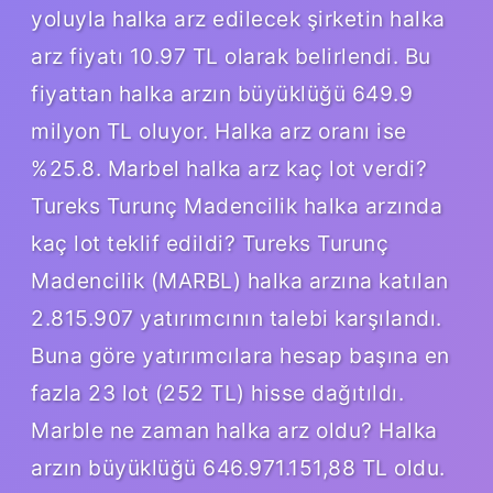
yoluyla halka arz edilecek şirketin halka
arz fiyatı 10.97 TL olarak belirlendi. Bu
fiyattan halka arzın büyüklüğü 649.9
milyon TL oluyor. Halka arz oranı ise
%25.8. Marbel halka arz kaç lot verdi?
Tureks Turunç Madencilik halka arzında
kaç lot teklif edildi? Tureks Turunç
Madencilik (MARBL) halka arzına katılan
2.815.907 yatırımcının talebi karşılandı.
Buna göre yatırımcılara hesap başına en
fazla 23 lot (252 TL) hisse dağıtıldı.
Marble ne zaman halka arz oldu? Halka
arzın büyüklüğü 646.971.151,88 TL oldu.