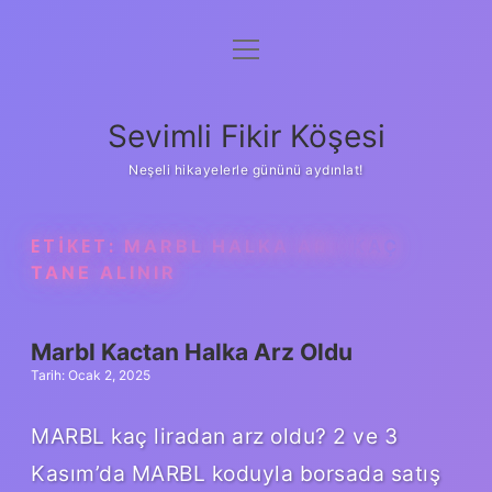
menüyü
Anasayfa
aç
Gizlilik Politikası
Sevimli Fikir Köşesi
Yasal Uyarı
Neşeli hikayelerle gününü aydınlat!
Hakkımızda
ETIKET:
MARBL HALKA ARZ KAÇ
TANE ALINIR
Marbl Kactan Halka Arz Oldu
Tarih: Ocak 2, 2025
MARBL kaç liradan arz oldu? 2 ve 3
Kasım’da MARBL koduyla borsada satış