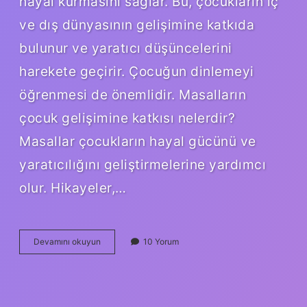
hayal kurmasını sağlar. Bu, çocukların iç
ve dış dünyasının gelişimine katkıda
bulunur ve yaratıcı düşüncelerini
harekete geçirir. Çocuğun dinlemeyi
öğrenmesi de önemlidir. Masalların
çocuk gelişimine katkısı nelerdir?
Masallar çocukların hayal gücünü ve
yaratıcılığını geliştirmelerine yardımcı
olur. Hikayeler,…
Masalın
Devamını okuyun
10 Yorum
Çocuklar
Ve
Yetişkinler
Üzerindeki
Olumlu