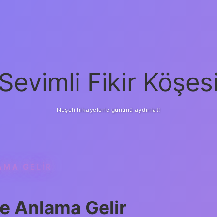
Sevimli Fikir Köşes
Neşeli hikayelerle gününü aydınlat!
AMA GELIR
Ne Anlama Gelir