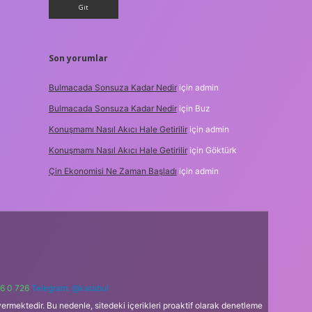
Son yorumlar
Bulmacada Sonsuza Kadar Nedir
için
admin
Bulmacada Sonsuza Kadar Nedir
için
Buz
Konuşmamı Nasıl Akıcı Hale Getirilir
için
admin
Konuşmamı Nasıl Akıcı Hale Getirilir
için
Göktürk
Çin Ekonomisi Ne Zaman Başladı
için
admin
6 0 726
Telegram: @karabul
ermektedir. Bu nedenle, sitedeki içerikleri proaktif olarak denetleme