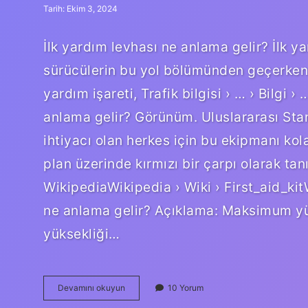
Tarih: Ekim 3, 2024
İlk yardım levhası ne anlama gelir? İlk y
sürücülerin bu yol bölümünden geçerken g
yardım işareti, Trafik bilgisi › … › Bilgi ›
anlama gelir? Görünüm. Uluslararası Sta
ihtiyacı olan herkes için bu ekipmanı kol
plan üzerinde kırmızı bir çarpı olarak ta
WikipediaWikipedia › Wiki › First_aid_kit
ne anlama gelir? Açıklama: Maksimum yü
yüksekliği…
İLk
Devamını okuyun
10 Yorum
Yardım