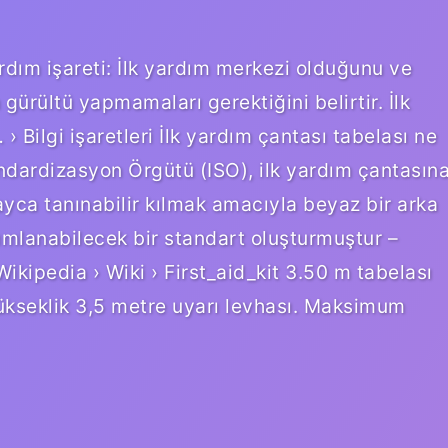
ardım işareti: İlk yardım merkezi olduğunu ve
ürültü yapmamaları gerektiğini belirtir. İlk
 … › Bilgi işaretleri İlk yardım çantası tabelası ne
ndardizasyon Örgütü (ISO), ilk yardım çantasın
ayca tanınabilir kılmak amacıyla beyaz bir arka
nımlanabilecek bir standart oluşturmuştur –
Wikipedia › Wiki › First_aid_kit 3.50 m tabelası
kseklik 3,5 metre uyarı levhası. Maksimum