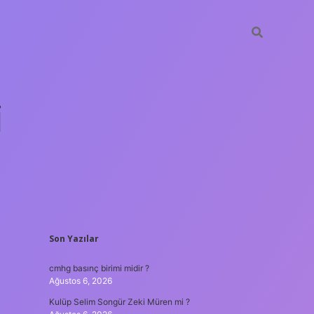
i
SIDEBAR
Son Yazılar
betci.org
cmhg basınç birimi midir ?
Ağustos 6, 2026
Kulüp Selim Songür Zeki Müren mi ?