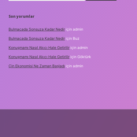
Son yorumlar
Bulmacada Sonsuza Kadar Nedir
için
admin
Bulmacada Sonsuza Kadar Nedir
için
Buz
Konuşmamı Nasıl Akıcı Hale Getirilir
için
admin
Konuşmamı Nasıl Akıcı Hale Getirilir
için
Göktürk
Çin Ekonomisi Ne Zaman Başladı
için
admin
i.org