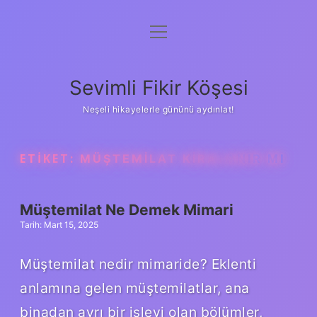
menüyü
Anasayfa
aç
Gizlilik Politikası
Sevimli Fikir Köşesi
Yasal Uyarı
Neşeli hikayelerle gününü aydınlat!
Hakkımızda
ETIKET:
MÜŞTEMILAT KIRALANIR MI
Müştemilat Ne Demek Mimari
Tarih: Mart 15, 2025
Müştemilat nedir mimaride? Eklenti
anlamına gelen müştemilatlar, ana
binadan ayrı bir işlevi olan bölümler,