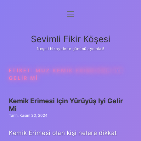
menüyü
Anasayfa
aç
Gizlilik Politikası
Sevimli Fikir Köşesi
Yasal Uyarı
Neşeli hikayelerle gününü aydınlat!
Hakkımızda
ETIKET:
MUZ KEMIK ERIMESINE IYI
GELIR MI
Kemik Erimesi Için Yürüyüş Iyi Gelir
Mi
Tarih: Kasım 30, 2024
Kemik Erimesi olan kişi nelere dikkat