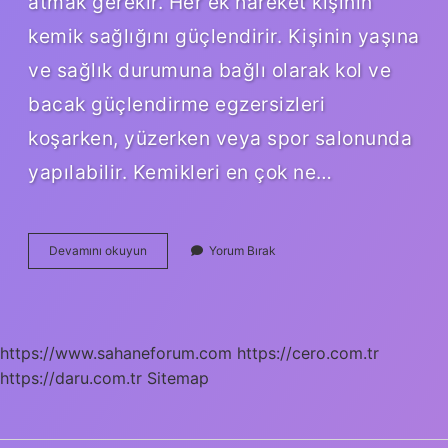
atmak gerekir. Her ek hareket kişinin
kemik sağlığını güçlendirir. Kişinin yaşına
ve sağlık durumuna bağlı olarak kol ve
bacak güçlendirme egzersizleri
koşarken, yüzerken veya spor salonunda
yapılabilir. Kemikleri en çok ne…
Kemik
Devamını okuyun
Yorum Bırak
Erimesi
Için
Yürüyüş
Iyi
Gelir
https://www.sahaneforum.com
https://cero.com.tr
Mi
https://daru.com.tr
Sitemap