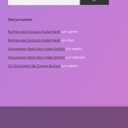
Son yorumlar
Bulmacada Sonsuza Kadar Nedir
için
admin
Bulmacada Sonsuza Kadar Nedir
için
Buz
Konuşmamı Nasıl Akıcı Hale Getirilir
için
admin
Konuşmamı Nasıl Akıcı Hale Getirilir
için
Göktürk
Çin Ekonomisi Ne Zaman Başladı
için
admin
i.org