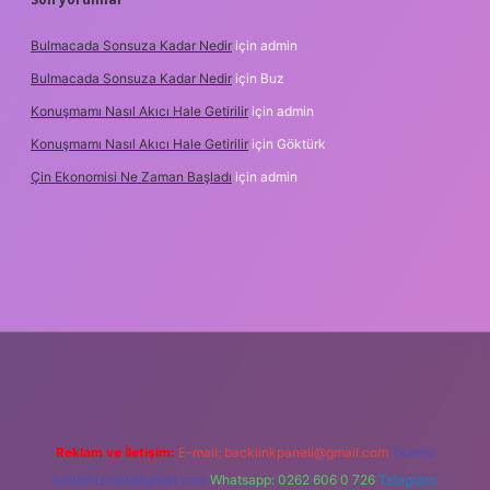
Bulmacada Sonsuza Kadar Nedir
için
admin
Bulmacada Sonsuza Kadar Nedir
için
Buz
Konuşmamı Nasıl Akıcı Hale Getirilir
için
admin
Konuşmamı Nasıl Akıcı Hale Getirilir
için
Göktürk
Çin Ekonomisi Ne Zaman Başladı
için
admin
tci.org
Reklam ve İletişim:
E-mail:
backlinkpaneli@gmail.com
Teams:
forumhizmeti@gmail.com
Whatsapp: 0262 606 0 726
Telegram: