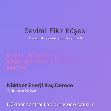
menüyü
Anasayfa
aç
Gizlilik Politikası
Sevimli Fikir Köşesi
Yasal Uyarı
Neşeli hikayelerle gününü aydınlat!
Hakkımızda
ETIKET:
NÜKLEER SANTRAL
SOĞUTMA SUYU KAÇ DERECE
OLMALI
Nükleer Enerji Kaç Derece
Tarih: Kasım 26, 2024
Nükleer santral kaç derecede çalışır?