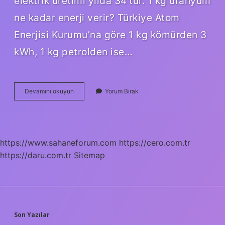
elektrik üretimi yılda 34’tür. 1 kg uranyum
ne kadar enerji verir? Türkiye Atom
Enerjisi Kurumu’na göre 1 kg kömürden 3
kWh, 1 kg petrolden ise…
Nükleer
Devamını okuyun
Yorum Bırak
Enerji
Kaç
Derece
https://www.sahaneforum.com
https://cero.com.tr
https://daru.com.tr
Sitemap
SIDEBAR
Son Yazılar