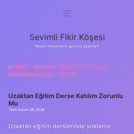
menüyü
Anasayfa
aç
Gizlilik Politikası
Sevimli Fikir Köşesi
Yasal Uyarı
Neşeli hikayelerle gününü aydınlat!
Hakkımızda
ETIKET:
ONLINE DERSTE DEVAM
ZORUNLULUĞU VAR MI
Uzaktan Eğitim Derse Katılım Zorunlu
Mu
Tarih: Kasım 26, 2024
Uzaktan eğitim derslerinde yoklama