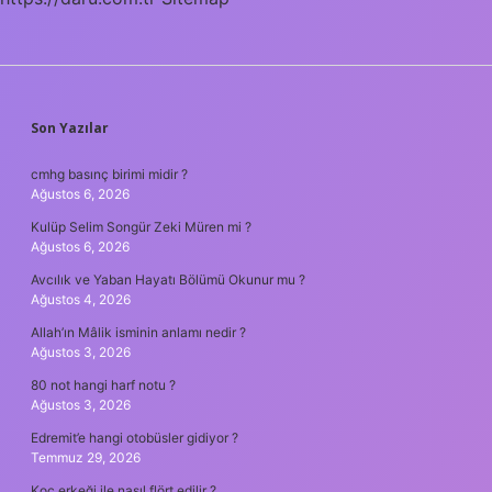
SIDEBAR
Son Yazılar
cmhg basınç birimi midir ?
Ağustos 6, 2026
Kulüp Selim Songür Zeki Müren mi ?
Ağustos 6, 2026
Avcılık ve Yaban Hayatı Bölümü Okunur mu ?
Ağustos 4, 2026
Allah’ın Mâlik isminin anlamı nedir ?
Ağustos 3, 2026
80 not hangi harf notu ?
Ağustos 3, 2026
Edremit’e hangi otobüsler gidiyor ?
Temmuz 29, 2026
Koç erkeği ile nasıl flört edilir ?