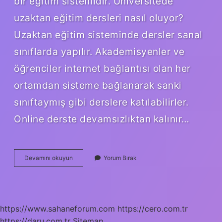
bir eğitim sistemidir. Üniversitede
uzaktan eğitim dersleri nasıl oluyor?
Uzaktan eğitim sisteminde dersler sanal
sınıflarda yapılır. Akademisyenler ve
öğrenciler internet bağlantısı olan her
ortamdan sisteme bağlanarak sanki
sınıftaymış gibi derslere katılabilirler.
Online derste devamsızlıktan kalınır…
Uzaktan
Devamını okuyun
Yorum Bırak
Eğitim
Derse
Katılım
Zorunlu
Mu
https://www.sahaneforum.com
https://cero.com.tr
https://daru.com.tr
Sitemap