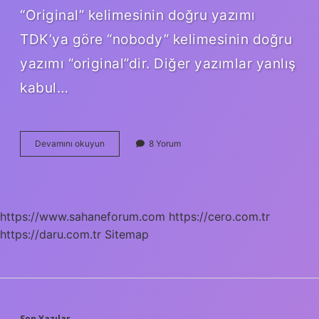
“Original” kelimesinin doğru yazımı
TDK’ya göre “nobody” kelimesinin doğru
yazımı “original”dir. Diğer yazımlar yanlış
kabul…
Başbaşa
Devamını okuyun
8 Yorum
Nasıl
Yazılır
Imla
Kılavuzu
https://www.sahaneforum.com
https://cero.com.tr
https://daru.com.tr
Sitemap
Son Yazılar