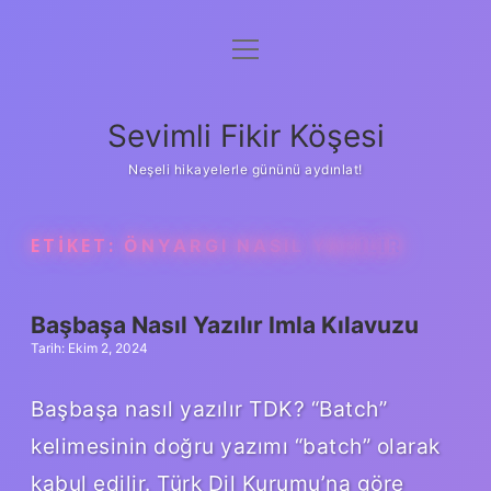
menüyü
Anasayfa
aç
Gizlilik Politikası
Sevimli Fikir Köşesi
Yasal Uyarı
Neşeli hikayelerle gününü aydınlat!
Hakkımızda
ETIKET:
ÖNYARGI NASIL YAZILIR
Başbaşa Nasıl Yazılır Imla Kılavuzu
Tarih: Ekim 2, 2024
Başbaşa nasıl yazılır TDK? “Batch”
kelimesinin doğru yazımı “batch” olarak
kabul edilir. Türk Dil Kurumu’na göre