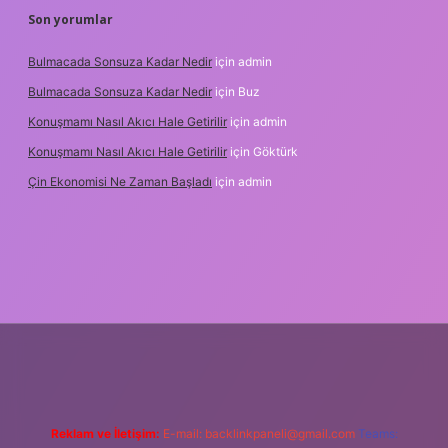
Son yorumlar
Bulmacada Sonsuza Kadar Nedir
için
admin
Bulmacada Sonsuza Kadar Nedir
için
Buz
Konuşmamı Nasıl Akıcı Hale Getirilir
için
admin
Konuşmamı Nasıl Akıcı Hale Getirilir
için
Göktürk
Çin Ekonomisi Ne Zaman Başladı
için
admin
.org
Reklam ve İletişim:
E-mail:
backlinkpaneli@gmail.com
Teams: