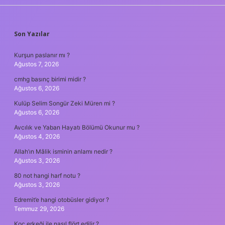
SIDEBAR
Son Yazılar
Kurşun paslanır mı ?
Ağustos 7, 2026
cmhg basınç birimi midir ?
Ağustos 6, 2026
Kulüp Selim Songür Zeki Müren mi ?
Ağustos 6, 2026
Avcılık ve Yaban Hayatı Bölümü Okunur mu ?
Ağustos 4, 2026
Allah’ın Mâlik isminin anlamı nedir ?
Ağustos 3, 2026
80 not hangi harf notu ?
Ağustos 3, 2026
Edremit’e hangi otobüsler gidiyor ?
Temmuz 29, 2026
Koç erkeği ile nasıl flört edilir ?