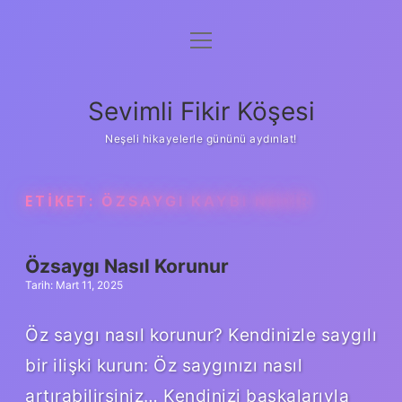
menüyü
Anasayfa
aç
Gizlilik Politikası
Sevimli Fikir Köşesi
Yasal Uyarı
Neşeli hikayelerle gününü aydınlat!
Hakkımızda
ETIKET:
ÖZSAYGI KAYBI NEDIR
Özsaygı Nasıl Korunur
Tarih: Mart 11, 2025
Öz saygı nasıl korunur? Kendinizle saygılı
bir ilişki kurun: Öz saygınızı nasıl
artırabilirsiniz… Kendinizi başkalarıyla