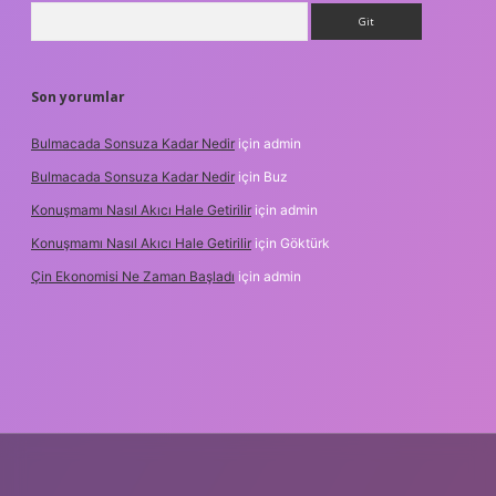
Arama
Son yorumlar
Bulmacada Sonsuza Kadar Nedir
için
admin
Bulmacada Sonsuza Kadar Nedir
için
Buz
Konuşmamı Nasıl Akıcı Hale Getirilir
için
admin
Konuşmamı Nasıl Akıcı Hale Getirilir
için
Göktürk
Çin Ekonomisi Ne Zaman Başladı
için
admin
i.org