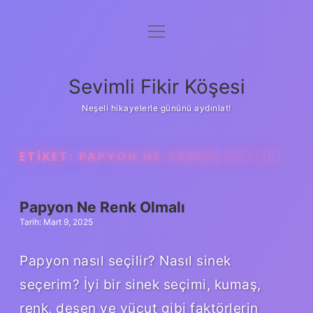
menüyü
Anasayfa
aç
Gizlilik Politikası
Sevimli Fikir Köşesi
Yasal Uyarı
Neşeli hikayelerle gününü aydınlat!
Hakkımızda
ETIKET:
PAPYON NE ZAMAN GIYILIR
Papyon Ne Renk Olmalı
Tarih: Mart 9, 2025
Papyon nasıl seçilir? Nasıl sinek
seçerim? İyi bir sinek seçimi, kumaş,
renk, desen ve vücut gibi faktörlerin