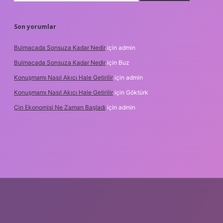
Son yorumlar
Bulmacada Sonsuza Kadar Nedir
için
admin
Bulmacada Sonsuza Kadar Nedir
için
Buz
Konuşmamı Nasıl Akıcı Hale Getirilir
için
admin
Konuşmamı Nasıl Akıcı Hale Getirilir
için
Göktürk
Çin Ekonomisi Ne Zaman Başladı
için
admin
ci.org