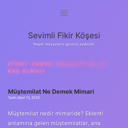
menüyü
Anasayfa
aç
Gizlilik Politikası
Sevimli Fikir Köşesi
Yasal Uyarı
Neşeli hikayelerle gününü aydınlat!
Hakkımızda
ETIKET:
PARSEL GENIŞLIĞI EN AZ
KAÇ OLMALI
Müştemilat Ne Demek Mimari
Tarih: Mart 15, 2025
Müştemilat nedir mimaride? Eklenti
anlamına gelen müştemilatlar, ana