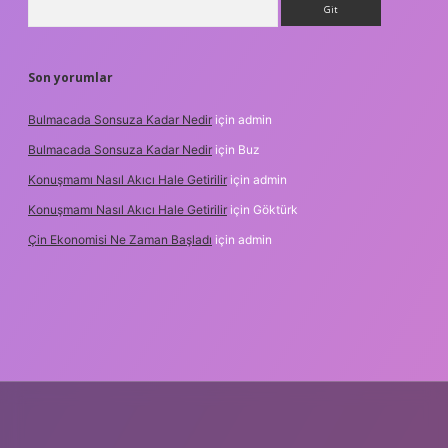
Son yorumlar
Bulmacada Sonsuza Kadar Nedir
için
admin
Bulmacada Sonsuza Kadar Nedir
için
Buz
Konuşmamı Nasıl Akıcı Hale Getirilir
için
admin
Konuşmamı Nasıl Akıcı Hale Getirilir
için
Göktürk
Çin Ekonomisi Ne Zaman Başladı
için
admin
.org