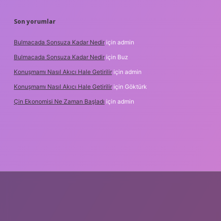
Son yorumlar
Bulmacada Sonsuza Kadar Nedir
için
admin
Bulmacada Sonsuza Kadar Nedir
için
Buz
Konuşmamı Nasıl Akıcı Hale Getirilir
için
admin
Konuşmamı Nasıl Akıcı Hale Getirilir
için
Göktürk
Çin Ekonomisi Ne Zaman Başladı
için
admin
i.org