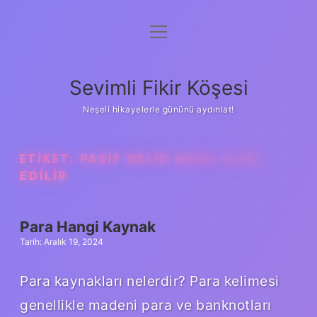
menüyü
Anasayfa
aç
Gizlilik Politikası
Sevimli Fikir Köşesi
Yasal Uyarı
Neşeli hikayelerle gününü aydınlat!
Hakkımızda
ETIKET:
PASIF GELIR NASIL ELDE
EDILIR
Para Hangi Kaynak
Tarih: Aralık 19, 2024
Para kaynakları nelerdir? Para kelimesi
genellikle madeni para ve banknotları