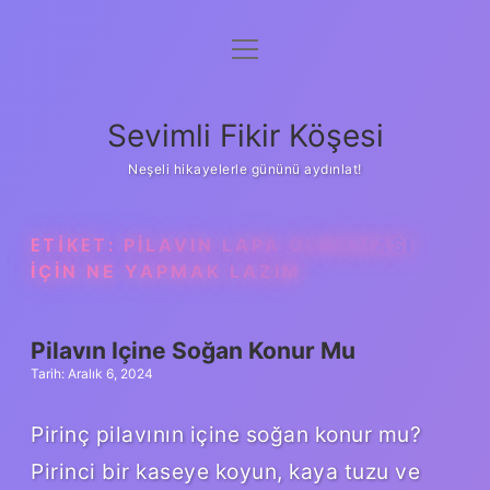
menüyü
Anasayfa
aç
Gizlilik Politikası
Sevimli Fikir Köşesi
Yasal Uyarı
Neşeli hikayelerle gününü aydınlat!
Hakkımızda
ETIKET:
PILAVIN LAPA OLMAMASI
IÇIN NE YAPMAK LAZIM
Pilavın Içine Soğan Konur Mu
Tarih: Aralık 6, 2024
Pirinç pilavının içine soğan konur mu?
Pirinci bir kaseye koyun, kaya tuzu ve