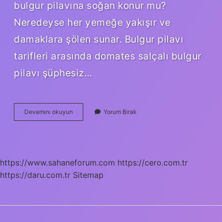
bulgur pilavına soğan konur mu?
Neredeyse her yemeğe yakışır ve
damaklara şölen sunar. Bulgur pilavı
tarifleri arasında domates salçalı bulgur
pilavı şüphesiz…
Pilavın
Devamını okuyun
Yorum Bırak
Içine
Soğan
Konur
Mu
https://www.sahaneforum.com
https://cero.com.tr
https://daru.com.tr
Sitemap