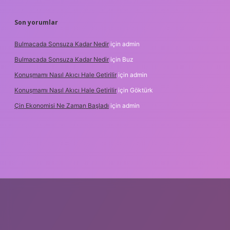
Son yorumlar
Bulmacada Sonsuza Kadar Nedir
için
admin
Bulmacada Sonsuza Kadar Nedir
için
Buz
Konuşmamı Nasıl Akıcı Hale Getirilir
için
admin
Konuşmamı Nasıl Akıcı Hale Getirilir
için
Göktürk
Çin Ekonomisi Ne Zaman Başladı
için
admin
ci.org