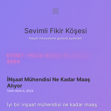
menüyü
Anasayfa
aç
Gizlilik Politikası
Sevimli Fikir Köşesi
Yasal Uyarı
Neşeli hikayelerle gününü aydınlat!
Hakkımızda
ETIKET:
POLIS MAAŞI NE KADAR
2024
İNşaat Mühendisi Ne Kadar Maaş
Alıyor
Tarih: Ekim 5, 2024
İyi bir inşaat mühendisi ne kadar maaş