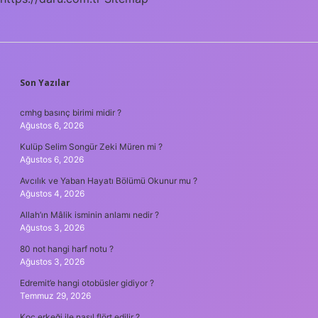
SIDEBAR
Son Yazılar
cmhg basınç birimi midir ?
Ağustos 6, 2026
Kulüp Selim Songür Zeki Müren mi ?
Ağustos 6, 2026
Avcılık ve Yaban Hayatı Bölümü Okunur mu ?
Ağustos 4, 2026
Allah’ın Mâlik isminin anlamı nedir ?
Ağustos 3, 2026
80 not hangi harf notu ?
Ağustos 3, 2026
Edremit’e hangi otobüsler gidiyor ?
Temmuz 29, 2026
Koç erkeği ile nasıl flört edilir ?