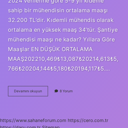
2024 verilerine göre 5-9 yıl kıdeme
sahip bir mühendisin ortalama maaşı
32.200 TL’dir. Kıdemli mühendis olarak
ortalama en yüksek maaş 34’tür. Şantiye
mühendisi maaşı ne kadar? Yıllara Göre
Maaşlar EN DÜŞÜK ORTALAMA
MAAŞ202210,469₺13,087₺20214,613₺5,
766₺20204,144₺5,180₺20194,117₺5.…
İNşaat
Devamını okuyun
8 Yorum
Mühendisi
Ne
Kadar
Maaş
Alıyor
https://www.sahaneforum.com
https://cero.com.tr
https://daru.com.tr
Sitemap