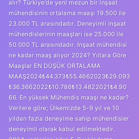
alır? Türkiye’de yeni mezun bir inşaat
mühendisinin ortalama maaşı 19.500 ile
23.000 TL arasındadır. Deneyimli inşaat
mühendislerinin maaşları ise 25.000 ile
50.000 TL arasındadır. İnşaat mühendisi
ne kadar maaş alıyor 2024? Yıllara Göre
Maaşlar EN DÜŞÜK ORTALAMA
MAAŞ2024₺44.373₺55.4662023₺29.093
₺36.3662022₺10.786₺13.4822021₺4.90
66. En yüksek Mühendis maaşı ne kadar?
Verilere göre; Ülkemizde 5-9 yıl ve 10
yıldan fazla deneyime sahip mühendisler
deneyimli olarak kabul edilmektedir.