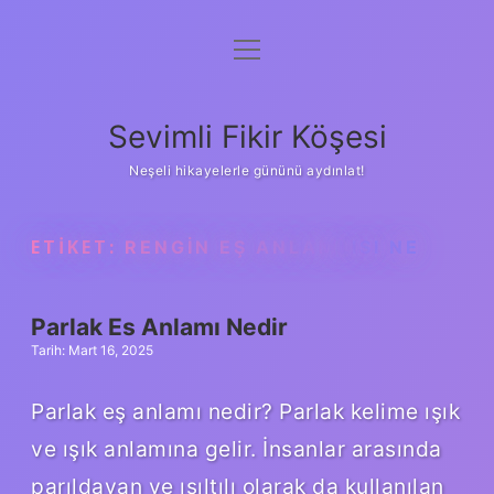
menüyü
Anasayfa
aç
Gizlilik Politikası
Sevimli Fikir Köşesi
Yasal Uyarı
Neşeli hikayelerle gününü aydınlat!
Hakkımızda
ETIKET:
RENGIN EŞ ANLAMLISI NE
Parlak Es Anlamı Nedir
Tarih: Mart 16, 2025
Parlak eş anlamı nedir? Parlak kelime ışık
ve ışık anlamına gelir. İnsanlar arasında
parıldayan ve ışıltılı olarak da kullanılan