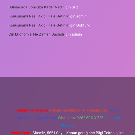
Bulmacada Sonsuza Kadar Nedir
için
Buz
Konuşmamı Nasıl Akıcı Hale Getirilir
için
admin
Konuşmamı Nasıl Akıcı Hale Getirilir
için
Göktürk
Çin Ekonomisi Ne Zaman Başladı
için
admin
betci.org
Reklam ve İletişim:
E-mail:
backlinkpaneli@gmail.com
Teams:
forumhizmeti@gmail.com
Whatsapp: 0262 606 0 726
Telegram:
@karabul
Yasal Uyarı:
Sitemiz, 5651 Sayılı Kanun gereğince Bilgi Teknolojileri