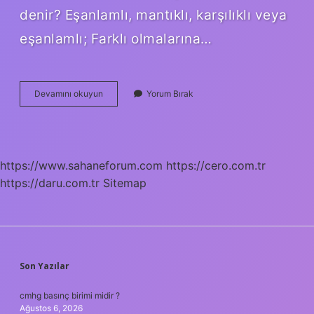
denir? Eşanlamlı, mantıklı, karşılıklı veya
eşanlamlı; Farklı olmalarına…
Parlak
Devamını okuyun
Yorum Bırak
Es
Anlamı
Nedir
https://www.sahaneforum.com
https://cero.com.tr
https://daru.com.tr
Sitemap
SIDEBAR
Son Yazılar
cmhg basınç birimi midir ?
Ağustos 6, 2026