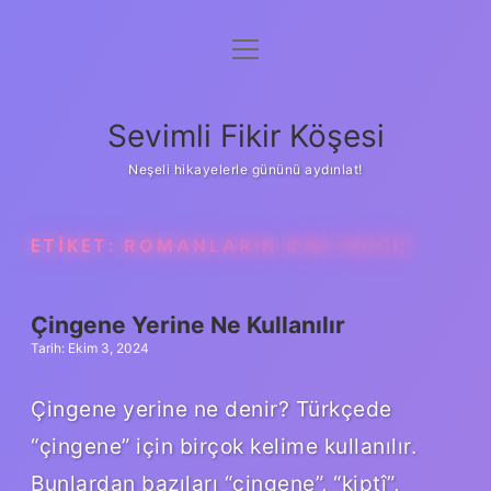
menüyü
Anasayfa
aç
Gizlilik Politikası
Sevimli Fikir Köşesi
Yasal Uyarı
Neşeli hikayelerle gününü aydınlat!
Hakkımızda
ETIKET:
ROMANLARIN DINI NEDIR
Çingene Yerine Ne Kullanılır
Tarih: Ekim 3, 2024
Çingene yerine ne denir? Türkçede
“çingene” için birçok kelime kullanılır.
Bunlardan bazıları “çingene”, “kiptî”,