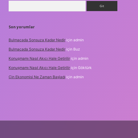
Arama
Son yorumlar
Bulmacada Sonsuza Kadar Nedir
için
admin
Bulmacada Sonsuza Kadar Nedir
için
Buz
Konuşmamı Nasıl Akıcı Hale Getirilir
için
admin
Konuşmamı Nasıl Akıcı Hale Getirilir
için
Göktürk
Çin Ekonomisi Ne Zaman Başladı
için
admin
.org