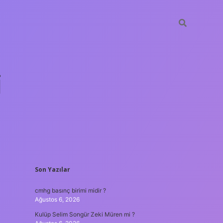
i
SIDEBAR
Son Yazılar
betci.org
cmhg basınç birimi midir ?
Ağustos 6, 2026
Kulüp Selim Songür Zeki Müren mi ?