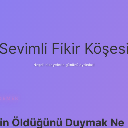
Sevimli Fikir Köşes
Neşeli hikayelerle gününü aydınlat!
DEMEK
nin Öldüğünü Duymak Ne