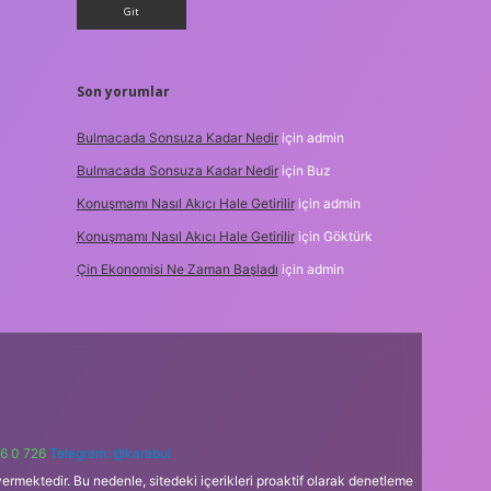
Son yorumlar
Bulmacada Sonsuza Kadar Nedir
için
admin
Bulmacada Sonsuza Kadar Nedir
için
Buz
Konuşmamı Nasıl Akıcı Hale Getirilir
için
admin
Konuşmamı Nasıl Akıcı Hale Getirilir
için
Göktürk
Çin Ekonomisi Ne Zaman Başladı
için
admin
6 0 726
Telegram: @karabul
ermektedir. Bu nedenle, sitedeki içerikleri proaktif olarak denetleme