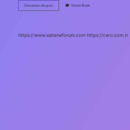
Rüyada
Devamını okuyun
Yorum Bırak
Yaşayan
Birinin
Öldüğünü
Duymak
Ne
https://www.sahaneforum.com
https://cero.com.tr
Anlama
Gelir