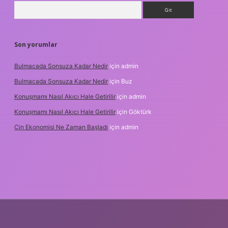
Arama
Son yorumlar
Bulmacada Sonsuza Kadar Nedir
için
admin
Bulmacada Sonsuza Kadar Nedir
için
Buz
Konuşmamı Nasıl Akıcı Hale Getirilir
için
admin
Konuşmamı Nasıl Akıcı Hale Getirilir
için
Göktürk
Çin Ekonomisi Ne Zaman Başladı
için
admin
ci.org