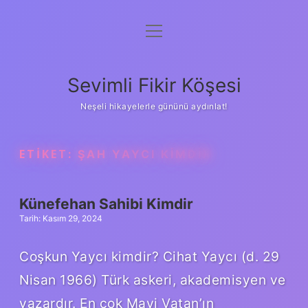
menüyü
Anasayfa
aç
Gizlilik Politikası
Sevimli Fikir Köşesi
Yasal Uyarı
Neşeli hikayelerle gününü aydınlat!
Hakkımızda
ETIKET:
ŞAH YAYCI KIMDIR
Künefehan Sahibi Kimdir
Tarih: Kasım 29, 2024
Coşkun Yaycı kimdir? Cihat Yaycı (d. 29
Nisan 1966) Türk askeri, akademisyen ve
yazardır. En çok Mavi Vatan’ın