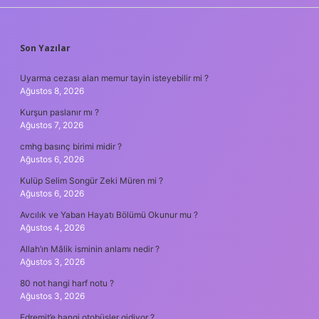
SIDEBAR
Son Yazılar
Uyarma cezası alan memur tayin isteyebilir mi ?
Ağustos 8, 2026
Kurşun paslanır mı ?
Ağustos 7, 2026
cmhg basınç birimi midir ?
Ağustos 6, 2026
Kulüp Selim Songür Zeki Müren mi ?
Ağustos 6, 2026
Avcılık ve Yaban Hayatı Bölümü Okunur mu ?
Ağustos 4, 2026
Allah’ın Mâlik isminin anlamı nedir ?
Ağustos 3, 2026
80 not hangi harf notu ?
Ağustos 3, 2026
Edremit’e hangi otobüsler gidiyor ?